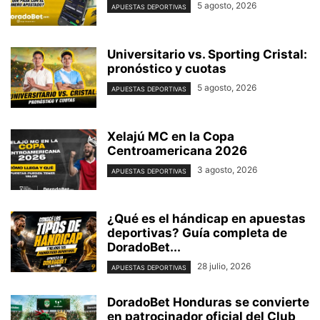
5 agosto, 2026
APUESTAS DEPORTIVAS
Universitario vs. Sporting Cristal:
pronóstico y cuotas
5 agosto, 2026
APUESTAS DEPORTIVAS
Xelajú MC en la Copa
Centroamericana 2026
3 agosto, 2026
APUESTAS DEPORTIVAS
¿Qué es el hándicap en apuestas
deportivas? Guía completa de
DoradoBet...
28 julio, 2026
APUESTAS DEPORTIVAS
DoradoBet Honduras se convierte
en patrocinador oficial del Club