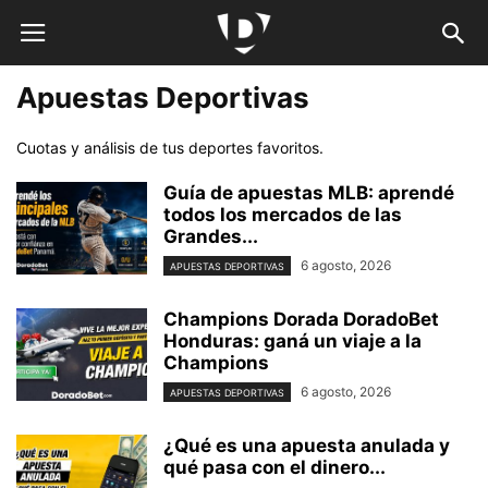
Apuestas Deportivas
Cuotas y análisis de tus deportes favoritos.
Guía de apuestas MLB: aprendé
todos los mercados de las
Grandes...
6 agosto, 2026
APUESTAS DEPORTIVAS
Champions Dorada DoradoBet
Honduras: ganá un viaje a la
Champions
6 agosto, 2026
APUESTAS DEPORTIVAS
¿Qué es una apuesta anulada y
qué pasa con el dinero...