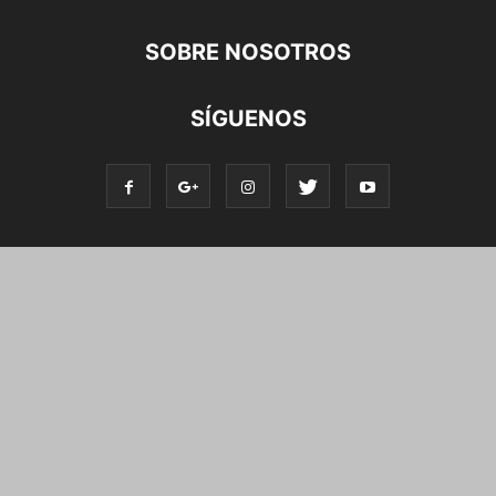
SOBRE NOSOTROS
SÍGUENOS