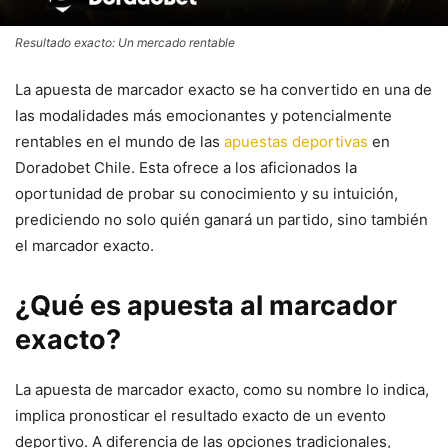
Resultado exacto: Un mercado rentable
La apuesta de marcador exacto se ha convertido en una de
las modalidades más emocionantes y potencialmente
rentables en el mundo de las
apuestas deportivas
en
Doradobet Chile. Esta ofrece a los aficionados la
oportunidad de probar su conocimiento y su intuición,
prediciendo no solo quién ganará un partido, sino también
el marcador exacto.
¿Qué es apuesta al marcador
exacto?
La apuesta de marcador exacto, como su nombre lo indica,
implica pronosticar el resultado exacto de un evento
deportivo. A diferencia de las opciones tradicionales,