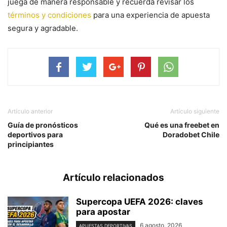
juega de manera responsable y recuerda revisar los
términos y condiciones
para una experiencia de apuesta
segura y agradable.
Artículo anterior
Artículo siguiente
Guía de pronósticos
Qué es una freebet en
deportivos para
Doradobet Chile
principiantes
Artículo relacionados
Supercopa UEFA 2026: claves
para apostar
6 agosto, 2026
APUESTAS DEPORTIVAS