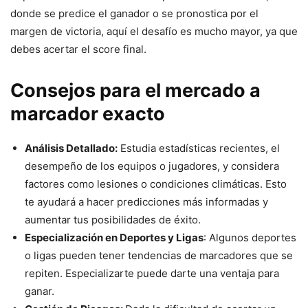
donde se predice el ganador o se pronostica por el
margen de victoria, aquí el desafío es mucho mayor, ya que
debes acertar el score final.
Consejos para el mercado a
marcador exacto
Análisis Detallado:
Estudia estadísticas recientes, el
desempeño de los equipos o jugadores, y considera
factores como lesiones o condiciones climáticas. Esto
te ayudará a hacer predicciones más informadas y
aumentar tus posibilidades de éxito.
Especialización en Deportes y Ligas
: Algunos deportes
o ligas pueden tener tendencias de marcadores que se
repiten. Especializarte puede darte una ventaja para
ganar.