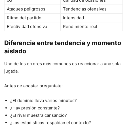
xG
Calidad de ocasiones
Ataques peligrosos
Tendencias ofensivas
Ritmo del partido
Intensidad
Efectividad ofensiva
Rendimiento real
Diferencia entre tendencia y momento
aislado
Uno de los errores más comunes es reaccionar a una sola
jugada.
Antes de apostar preguntate:
¿El dominio lleva varios minutos?
¿Hay presión constante?
¿El rival muestra cansancio?
¿Las estadísticas respaldan el contexto?