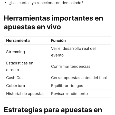
¿Las cuotas ya reaccionaron demasiado?
Herramientas importantes en
apuestas en vivo
Herramienta
Función
Ver el desarrollo real del
Streaming
evento
Estadísticas en
Confirmar tendencias
directo
Cash Out
Cerrar apuestas antes del final
Cobertura
Equilibrar riesgos
Historial de apuestas
Revisar rendimiento
Estrategias para apuestas en