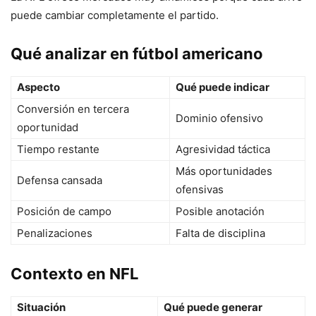
puede cambiar completamente el partido.
Qué analizar en fútbol americano
Aspecto
Qué puede indicar
Conversión en tercera
Dominio ofensivo
oportunidad
Tiempo restante
Agresividad táctica
Más oportunidades
Defensa cansada
ofensivas
Posición de campo
Posible anotación
Penalizaciones
Falta de disciplina
Contexto en NFL
Situación
Qué puede generar