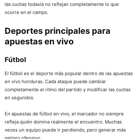
las cuotas todavía no reflejan completamente lo que
ocurre en el campo.
Deportes principales para
apuestas en vivo
Fútbol
El fútbol es el deporte más popular dentro de las apuestas
en vivo honduras. Cada ataque puede cambiar
completamente el ritmo del partido y modificar las cuotas
en segundos.
En apuestas de fútbol en vivo, el marcador no siempre
refleja quién domina realmente el encuentro. Muchas
veces un equipo puede ir perdiendo, pero generar más
peligro ofensivo.