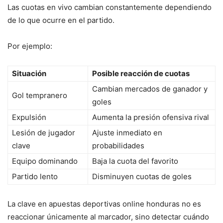
Las cuotas en vivo cambian constantemente dependiendo
de lo que ocurre en el partido.
Por ejemplo:
Situación
Posible reacción de cuotas
Cambian mercados de ganador y
Gol tempranero
goles
Expulsión
Aumenta la presión ofensiva rival
Lesión de jugador
Ajuste inmediato en
clave
probabilidades
Equipo dominando
Baja la cuota del favorito
Partido lento
Disminuyen cuotas de goles
La clave en apuestas deportivas online honduras no es
reaccionar únicamente al marcador, sino detectar cuándo