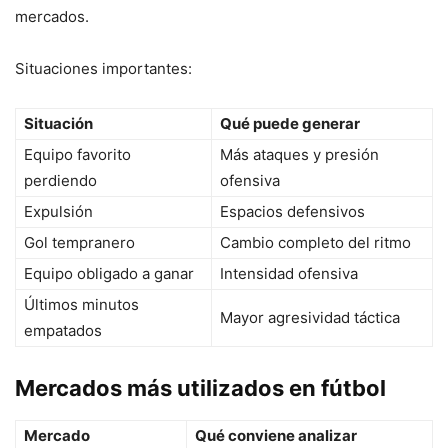
mercados.
Situaciones importantes:
Situación
Qué puede generar
Equipo favorito
Más ataques y presión
perdiendo
ofensiva
Expulsión
Espacios defensivos
Gol tempranero
Cambio completo del ritmo
Equipo obligado a ganar
Intensidad ofensiva
Últimos minutos
Mayor agresividad táctica
empatados
Mercados más utilizados en fútbol
Mercado
Qué conviene analizar