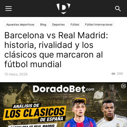
Apuestas deportivas
Blog
Deportes
Fútbol
Fútbol Internacional
Barcelona vs Real Madrid:
Guias
Países
Perú
Preguntas frecuentes
Pronósticos
historia, rivalidad y los
clásicos que marcaron al
fútbol mundial
299
15 mayo, 2026