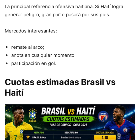
La principal referencia ofensiva haitiana. Si Haití logra
generar peligro, gran parte pasará por sus pies.
Mercados interesantes:
remate al arco;
anota en cualquier momento;
participación en gol.
Cuotas estimadas Brasil vs
Haití