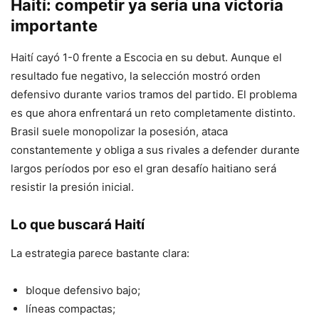
Haití: competir ya sería una victoria
importante
Haití cayó 1-0 frente a Escocia en su debut. Aunque el
resultado fue negativo, la selección mostró orden
defensivo durante varios tramos del partido. El problema
es que ahora enfrentará un reto completamente distinto.
Brasil suele monopolizar la posesión, ataca
constantemente y obliga a sus rivales a defender durante
largos períodos por eso el gran desafío haitiano será
resistir la presión inicial.
Lo que buscará Haití
La estrategia parece bastante clara:
bloque defensivo bajo;
líneas compactas;