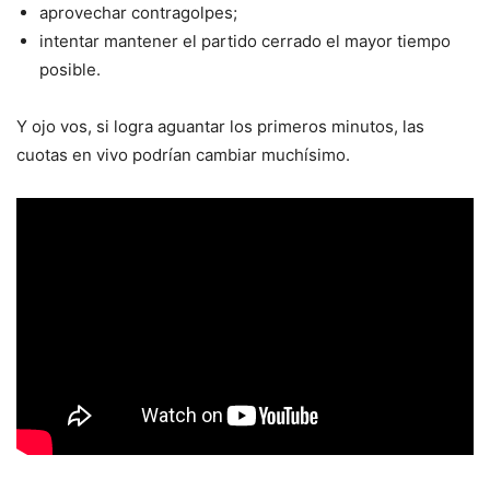
aprovechar contragolpes;
intentar mantener el partido cerrado el mayor tiempo
posible.
Y ojo vos, si logra aguantar los primeros minutos, las
cuotas en vivo podrían cambiar muchísimo.