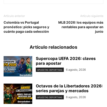
Artículo anterior
Artículo siguiente
Colombia vs Portugal
MLB 2026: los equipos más
pronóstico: picks seguros y
rentables para apostar en
cuánto paga cada selección
junio
Artículo relacionados
Supercopa UEFA 2026: claves
para apostar
6 agosto, 2026
APUESTAS DEPORTIVAS
Octavos de la Libertadores 2026:
series parejas y mercados
6 agosto, 2026
APUESTAS DEPORTIVAS