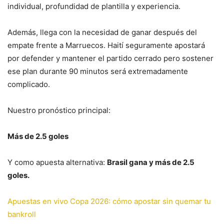
individual, profundidad de plantilla y experiencia.
Además, llega con la necesidad de ganar después del
empate frente a Marruecos. Haití seguramente apostará
por defender y mantener el partido cerrado pero sostener
ese plan durante 90 minutos será extremadamente
complicado.
Nuestro pronóstico principal:
Más de 2.5 goles
Y como apuesta alternativa:
Brasil gana y más de 2.5
goles.
Apuestas en vivo Copa 2026: cómo apostar sin quemar tu
bankroll