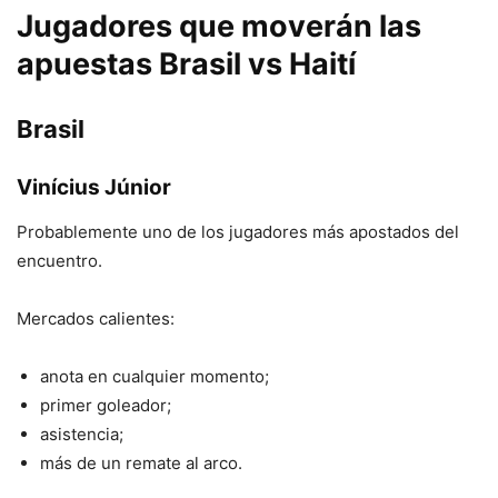
Jugadores que moverán las
apuestas Brasil vs Haití
Brasil
Vinícius Júnior
Probablemente uno de los jugadores más apostados del
encuentro.
Mercados calientes:
anota en cualquier momento;
primer goleador;
asistencia;
más de un remate al arco.