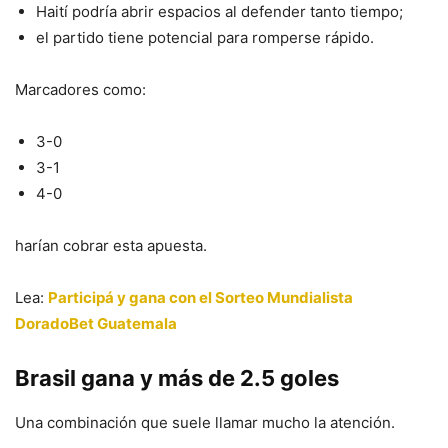
Haití podría abrir espacios al defender tanto tiempo;
el partido tiene potencial para romperse rápido.
Marcadores como:
3-0
3-1
4-0
harían cobrar esta apuesta.
Lea:
Participá y gana con el Sorteo Mundialista
DoradoBet Guatemala
Brasil gana y más de 2.5 goles
Una combinación que suele llamar mucho la atención.