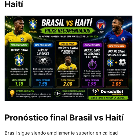
Haití
Pronóstico final Brasil vs Haití
Brasil sigue siendo ampliamente superior en calidad