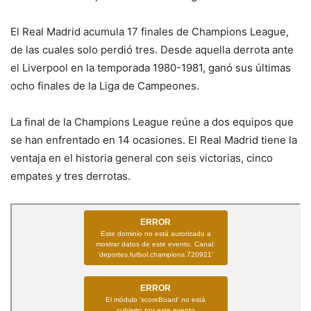
El Real Madrid acumula 17 finales de Champions League,
de las cuales solo perdió tres. Desde aquella derrota ante
el Liverpool en la temporada 1980-1981, ganó sus últimas
ocho finales de la Liga de Campeones.
La final de la Champions League reúne a dos equipos que
se han enfrentado en 14 ocasiones. El Real Madrid tiene la
ventaja en el historia general con seis victorias, cinco
empates y tres derrotas.