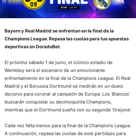
Bayern y Real Madrid se enfrentan en la final de la
Champions League. Repasa las cuotas para tus apuestas
deportivas en DoradoBet.
El próximo sábado 1 de junio, el icónico estadio de
Wembley será el escenario de un emocionante
enfrentamiento en la final de la Champions League. El Real
Madrid y el Borussia Dortmund se medirán en un duelo
decisivo para coronar al campeón de Europa. Los ‘Blancos’
buscarán conquistar su decimoquinta Champions,
mientras que el Dortmund sueña con su segunda ‘Orejona’.
Cada vez falta menos para la final de la Champions League.
A continuación, repasa las cuotas de este partidazo para