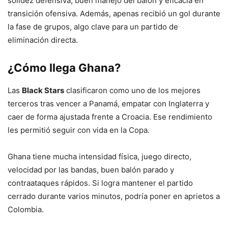
solidez defensiva, buen manejo del balón y eficacia en
transición ofensiva. Además, apenas recibió un gol durante
la fase de grupos, algo clave para un partido de
eliminación directa.
¿Cómo llega Ghana?
Las
Black Stars
clasificaron como uno de los mejores
terceros tras vencer a Panamá, empatar con Inglaterra y
caer de forma ajustada frente a Croacia. Ese rendimiento
les permitió seguir con vida en la Copa.
Ghana tiene mucha intensidad física, juego directo,
velocidad por las bandas, buen balón parado y
contraataques rápidos. Si logra mantener el partido
cerrado durante varios minutos, podría poner en aprietos a
Colombia.