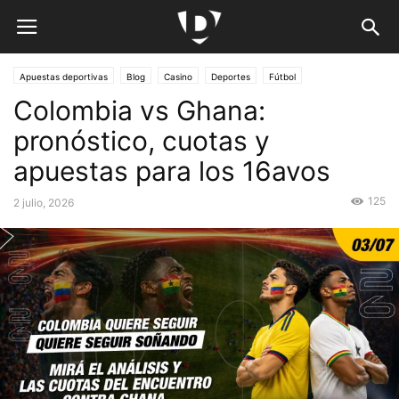
Apuestas deportivas
Blog
Casino
Deportes
Fútbol
Colombia vs Ghana:
Fútbol Internacional
Países
Guatemala
Guias
Preguntas frecuentes
Pronósticos
pronóstico, cuotas y
apuestas para los 16avos
125
2 julio, 2026