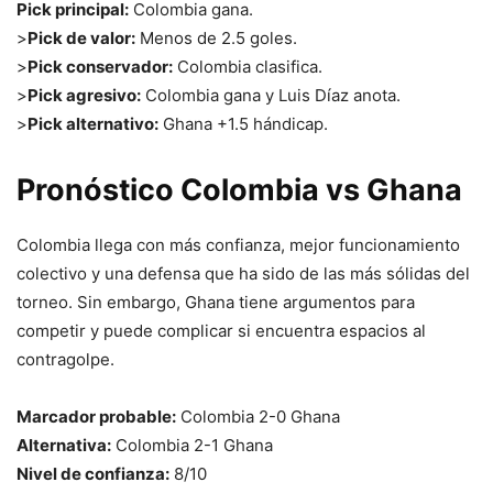
Pick principal:
Colombia gana.
>
Pick de valor:
Menos de 2.5 goles.
>
Pick conservador:
Colombia clasifica.
>
Pick agresivo:
Colombia gana y Luis Díaz anota.
>
Pick alternativo:
Ghana +1.5 hándicap.
Pronóstico Colombia vs Ghana
Colombia llega con más confianza, mejor funcionamiento
colectivo y una defensa que ha sido de las más sólidas del
torneo. Sin embargo, Ghana tiene argumentos para
competir y puede complicar si encuentra espacios al
contragolpe.
Marcador probable:
Colombia 2-0 Ghana
Alternativa:
Colombia 2-1 Ghana
Nivel de confianza:
8/10