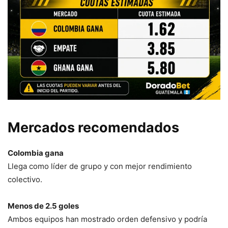
Mercados recomendados
Colombia gana
Llega como líder de grupo y con mejor rendimiento
colectivo.
Menos de 2.5 goles
Ambos equipos han mostrado orden defensivo y podría