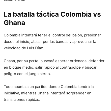
La batalla táctica Colombia vs
Ghana
Colombia intentará tener el control del balón, presionar
desde el inicio, atacar por las bandas y aprovechar la
velocidad de Luis Díaz.
Ghana, por su parte, buscará esperar ordenada, defender
en bloque medio, salir rápido al contragolpe y buscar
peligro con el juego aéreo.
Todo apunta a un partido donde Colombia tendrá la
iniciativa, mientras Ghana intentará sorprender en
transiciones rápidas.