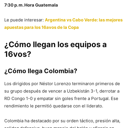
7:30 p. m. Hora Guatemala
Le puede interesar:
Argentina vs Cabo Verde: las mejores
apuestas para los 16avos de la Copa
¿Cómo llegan los equipos a
16vos?
¿Cómo llega Colombia?
Los dirigidos por Néstor Lorenzo terminaron primeros de
su grupo después de vencer a Uzbekistán 3-1, derrotar a
RD Congo 1-0 y empatar sin goles frente a Portugal. Ese
rendimiento le permitió quedarse con el liderato.
Colombia ha destacado por su orden táctico, presión alta,