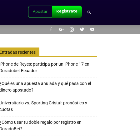
Regístrate
Apostar
Entradas recientes
iPhone de Reyes: participa por un iPhone 17 en
Doradobet Ecuador
¿Qué es una apuesta anulada y qué pasa con el
dinero apostado?
Universitario vs. Sporting Cristal: pronóstico y
cuotas
¿Cómo usar tu doble regalo por registro en
DoradoBet?