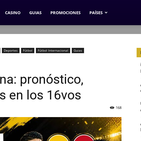
CASINO
GUIAS
PROMOCIONES
PAÍSES
Deportes
Fútbol
Fútbol Internacional
Guias
a: pronóstico,
s en los 16vos
168