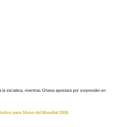
 la iniciativa, mientras Ghana apostará por sorprender en
stico para 16vos del Mundial 2026