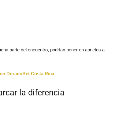
uena parte del encuentro, podrían poner en aprietos a
con DoradoBet Costa Rica
car la diferencia