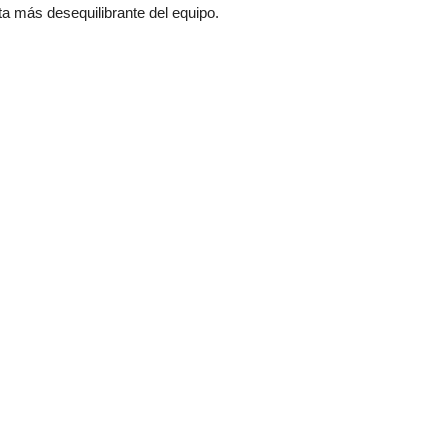
sta más desequilibrante del equipo.