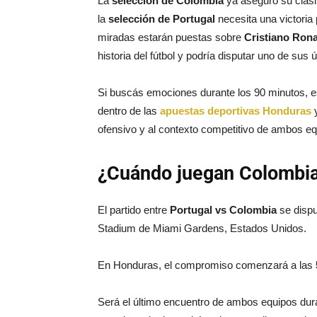
La
selección de Colombia
ya aseguró su clasi
la
selección de Portugal
necesita una victoria
miradas estarán puestas sobre
Cristiano Ron
historia del fútbol y podría disputar uno de sus
Si buscás emociones durante los 90 minutos, 
dentro de las
apuestas deportivas Honduras
y
ofensivo y al contexto competitivo de ambos eq
¿Cuándo juegan Colombia
El partido entre
Portugal vs Colombia
se dispu
Stadium de Miami Gardens, Estados Unidos.
En Honduras, el compromiso comenzará a las
Será el último encuentro de ambos equipos dura