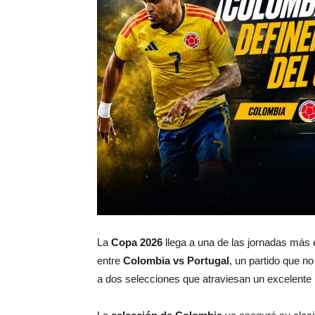
La
Copa 2026
llega a una de las jornadas más 
entre
Colombia vs Portugal
, un partido que no
a dos selecciones que atraviesan un excelente 