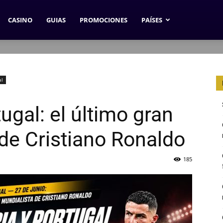
CASINO
GUIAS
PROMOCIONES
PAÍSES
al
ugal: el último gran
 de Cristiano Ronaldo
185