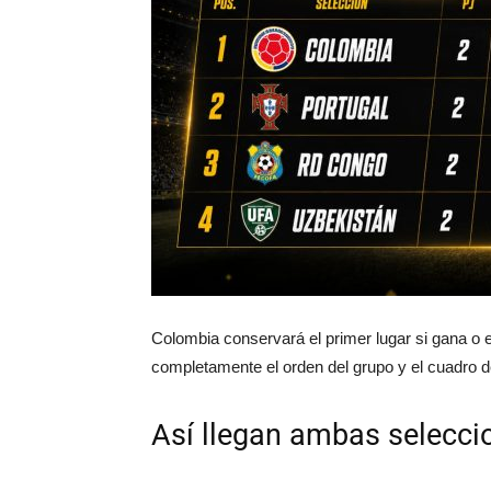
Colombia conservará el primer lugar si gana o 
completamente el orden del grupo y el cuadro de
Así llegan ambas selecci