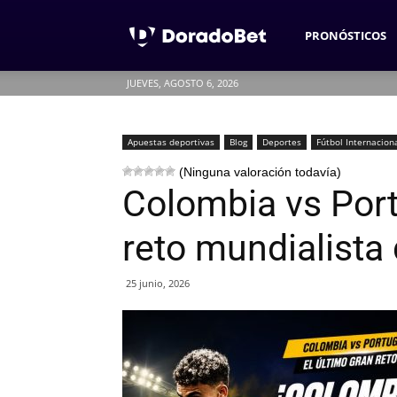
Doradobet
PRONÓSTICOS
JUEVES, AGOSTO 6, 2026
Apuestas deportivas
Blog
Deportes
Fútbol Internacion
(Ninguna valoración todavía)
Colombia vs Port
reto mundialista
25 junio, 2026