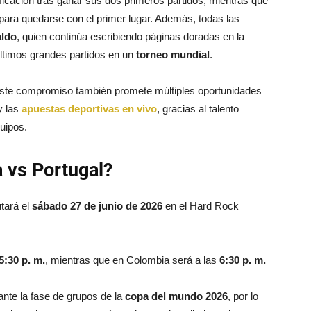
ficación tras ganar sus dos primeros partidos, mientras que
 para quedarse con el primer lugar. Además, todas las
aldo
, quien continúa escribiendo páginas doradas en la
 últimos grandes partidos en un
torneo mundial
.
este compromiso también promete múltiples oportunidades
 las
apuestas deportivas en vivo
, gracias al talento
uipos.
 vs Portugal?
tará el
sábado 27 de junio de 2026
en el Hard Rock
5:30 p. m.
, mientras que en Colombia será a las
6:30 p. m.
nte la fase de grupos de la
copa del mundo 2026
, por lo