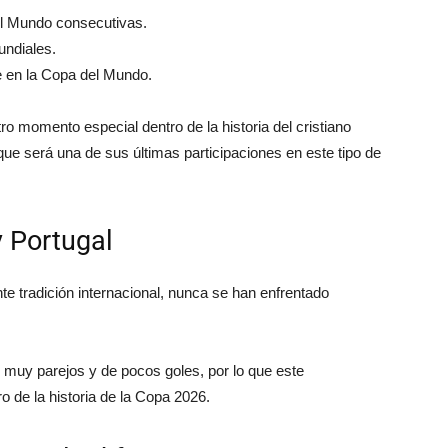
el Mundo consecutivas.
undiales.
e en la Copa del Mundo.
o momento especial dentro de la historia del cristiano
ue será una de sus últimas participaciones en este tipo de
y Portugal
 tradición internacional, nunca se han enfrentado
muy parejos y de pocos goles, por lo que este
 de la historia de la Copa 2026.