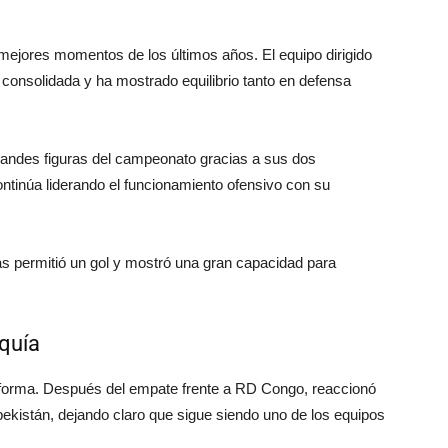
mejores momentos de los últimos años. El equipo dirigido
consolidada y ha mostrado equilibrio tanto en defensa
randes figuras del campeonato gracias a sus dos
tinúa liderando el funcionamiento ofensivo con su
s permitió un gol y mostró una gran capacidad para
quía
n forma. Después del empate frente a RD Congo, reaccionó
ekistán, dejando claro que sigue siendo uno de los equipos