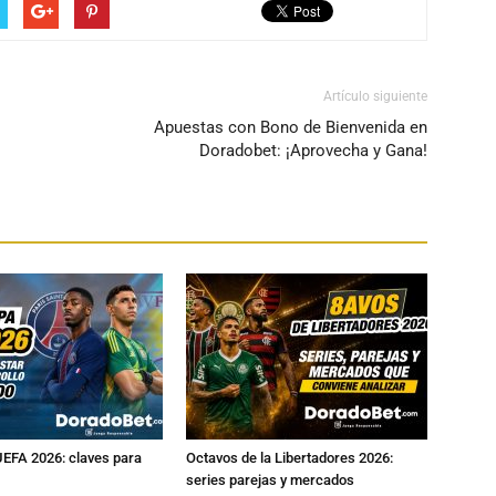
Artículo siguiente
Apuestas con Bono de Bienvenida en
Doradobet: ¡Aprovecha y Gana!
EFA 2026: claves para
Octavos de la Libertadores 2026:
series parejas y mercados