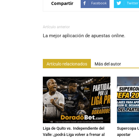
Compartir
Facebook
Twitter
Artículo anterior
La mejor aplicación de apuestas online.
Artículo relacionados
Más del autor
Liga de Quito vs. Independiente del
Supercopa U
Valle: ¿podrá Liga volver a frenar al
apostar