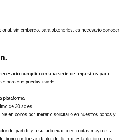
ional, sin embargo, para obtenerlos, es necesario conocer
n.
necesario cumplir con una serie de requisitos para
aso para que puedas usarlo
la plataforma
nimo de 30 soles
ble en bonos por liberar o solicitarlo en nuestros bonos y
ador del partido y resultado exacto en cuotas mayores a
del bono por liberar, dentro del tiempo establecido en los