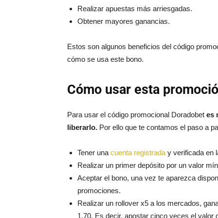
Realizar apuestas más arriesgadas.
Obtener mayores ganancias.
Estos son algunos beneficios del código promoc
cómo se usa este bono.
Cómo usar esta promoció
Para usar el código promocional Doradobet
es 
liberarlo.
Por ello que te contamos el paso a p
Tener una
cuenta registrada
y verificada en 
Realizar un primer depósito por un valor mí
Aceptar el bono, una vez te aparezca disponi
promociones.
Realizar un rollover x5 a los mercados, gan
1.70. Es decir, apostar cinco veces el valor 