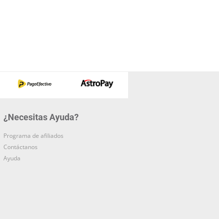
¿Necesitas Ayuda?
Programa de afiliados
Contáctanos
Ayuda