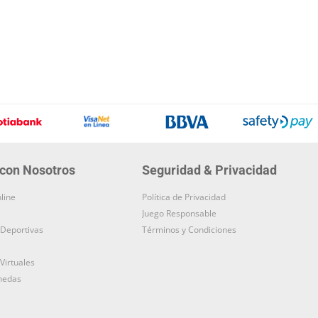
con Nosotros
Seguridad & Privacidad
line
Política de Privacidad
Juego Responsable
Deportivas
Términos y Condiciones
Virtuales
nedas