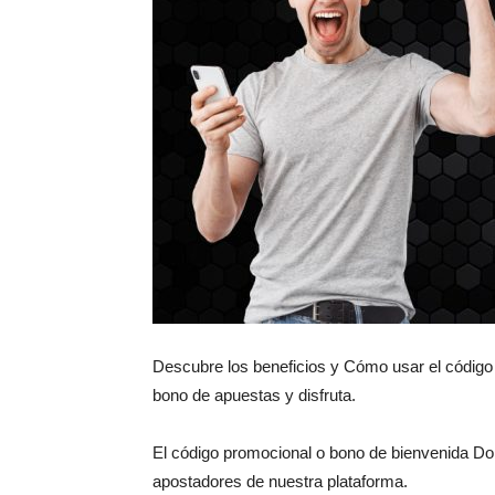
Descubre los beneficios y Cómo usar el código
bono de apuestas y disfruta.
El código promocional o bono de bienvenida Do
apostadores de nuestra plataforma.