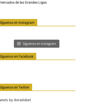
mercados de las Grandes Ligas
Síguenos en Instagram
Síguenos en Instagram
Síguenos en Facebook
Síguenos en Twitter
weets by doradobet