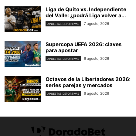
Liga de Quito vs. Independiente
del Valle: ¿podrá Liga volver a...
7 agosto, 2026
APUESTAS DEPORTIVAS
Supercopa UEFA 2026: claves
para apostar
6 agosto, 2026
APUESTAS DEPORTIVAS
Octavos de la Libertadores 2026:
series parejas y mercados
6 agosto, 2026
APUESTAS DEPORTIVAS