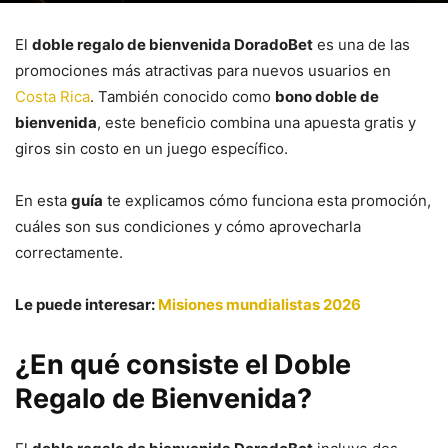
El
doble regalo de bienvenida DoradoBet
es una de las
promociones más atractivas para nuevos usuarios en
Costa Rica
. También conocido como
bono doble de
bienvenida
, este beneficio combina una apuesta gratis y
giros sin costo en un juego específico.
En esta
guía
te explicamos cómo funciona esta promoción,
cuáles son sus condiciones y cómo aprovecharla
correctamente.
Le puede interesar:
Misiones mundialistas 2026
¿En qué consiste el Doble
Regalo de Bienvenida?