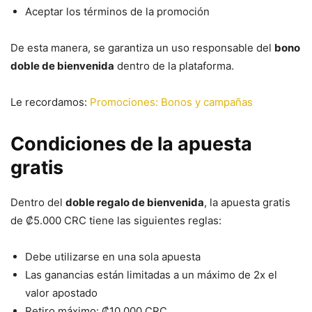
Aceptar los términos de la promoción
De esta manera, se garantiza un uso responsable del
bono
doble de bienvenida
dentro de la plataforma.
Le recordamos:
Promociones: Bonos y campañas
Condiciones de la apuesta
gratis
Dentro del
doble regalo de bienvenida
, la apuesta gratis
de ₡5.000 CRC tiene las siguientes reglas:
Debe utilizarse en una sola apuesta
Las ganancias están limitadas a un máximo de 2x el
valor apostado
Retiro máximo: ₡10.000 CRC