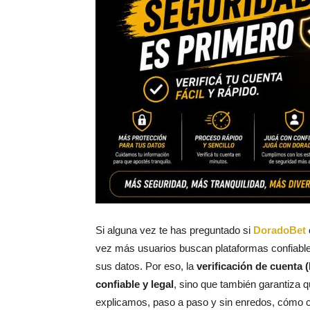
Si alguna vez te has preguntado si
DoradoBet
vez más usuarios buscan plataformas confiables
sus datos. Por eso, la
verificación de cuenta 
confiable y legal
, sino que también garantiza q
explicamos, paso a paso y sin enredos, cómo co