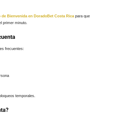
 de Bienvenida en DoradoBet Costa Rica
para que
el primer minuto.
 cuenta
res frecuentes:
ersona
 bloqueos temporales.
nta?