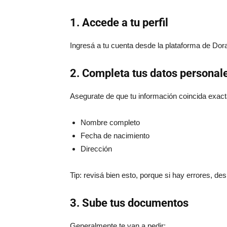
1. Accede a tu perfil
Ingresá a tu cuenta desde la plataforma de Dora
2. Completa tus datos personal
Asegurate de que tu información coincida exa
Nombre completo
Fecha de nacimiento
Dirección
Tip: revisá bien esto, porque si hay errores, des
3. Sube tus documentos
Generalmente te van a pedir: