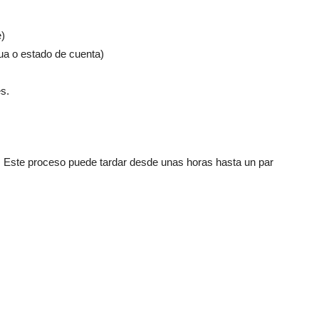
e)
ua o estado de cuenta)
es.
 Este proceso puede tardar desde unas horas hasta un par