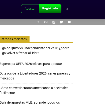
Regístrate
Apostar
Entradas recientes
Liga de Quito vs. Independiente del Valle: ¿podrá
Liga volver a frenar al líder?
Supercopa UEFA 2026: claves para apostar
Octavos de la Libertadores 2026: series parejas y
mercados
Cómo convertir cuotas americanas a decimales
fácilmente
Guía de apuestas MLB: aprendé todos los