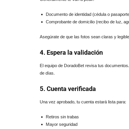
Documento de identidad (cédula o pasaport
Comprobante de domicilio (recibo de luz, ag
Asegúrate de que las fotos sean claras y legibl
4. Espera la validación
El equipo de DoradoBet revisa tus documentos.
de días.
5. Cuenta verificada
Una vez aprobado, tu cuenta estará lista para:
Retiros sin trabas
Mayor seguridad