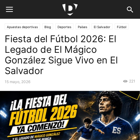
Apuestas deportivas
Blog
Deportes
Países
El Salvador
Fútbol
Fiesta del Fútbol 2026: El
Fútbol Internacional
Preguntas frecuentes
Legado de El Mágico
González Sigue Vivo en El
Salvador
221
15 mayo, 2026