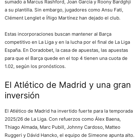
sumado a Marcus Rashford, Joan García y Roony Bardghji
a su plantilla. Sin embargo, jugadores como Ansu Fati,
Clément Lenglet e Íñigo Martínez han dejado el club.
Estas incorporaciones buscan mantener al Barça
competitivo en La Liga y en la lucha por el final de La Liga
España. En Doradobet, la casa de apuestas,
las apuestas
para que el Barça quede en el top 4 tienen una cuota de
1.02, según los pronósticos.
El Atlético de Madrid y una gran
inversión
El Atlético de Madrid ha invertido fuerte para la temporada
2025/26 de La Liga. Con refuerzos como Álex Baena,
Thiago Almada, Marc Pubill, Johnny Cardoso, Matteo
Ruggeri y Dávid Hancko, el equipo de Simeone apunta alto.