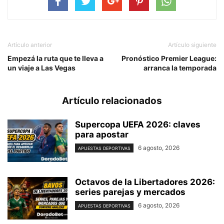
Artículo anterior
Artículo siguiente
Empezá la ruta que te lleva a
Pronóstico Premier League:
un viaje a Las Vegas
arranca la temporada
Artículo relacionados
Supercopa UEFA 2026: claves
para apostar
6 agosto, 2026
APUESTAS DEPORTIVAS
Octavos de la Libertadores 2026:
series parejas y mercados
6 agosto, 2026
APUESTAS DEPORTIVAS