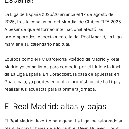
La Liga de España 2025/26 arranca el 17 de agosto de
2025, tras la conclusión del Mundial de Clubes FIFA 2025.
A pesar de que el torneo internacional afectó las
pretemporadas, especialmente la del Real Madrid, La Liga
mantiene su calendario habitual.
Equipos como el FC Barcelona, Atlético de Madrid y Real
Madrid ya están listos para competir por el título y la final
de La Liga España. En Doradobet, la casa de apuestas en
Guatemala, ya puedes encontrar pronósticos de La Liga y
realizar tus apuestas para la primera jornada.
El Real Madrid: altas y bajas
El Real Madrid, favorito para ganar La Liga, ha reforzado su
plantilla con fichajes de alto calibre. Dean Huijsen, Trent