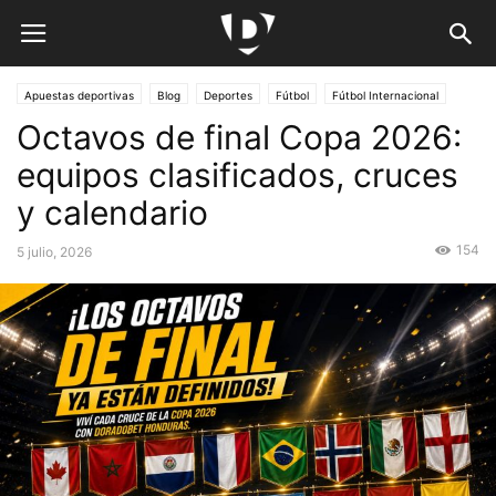
Apuestas deportivas
Blog
Deportes
Fútbol
Fútbol Internacional
Octavos de final Copa 2026:
Países
Honduras
Preguntas frecuentes
equipos clasificados, cruces
y calendario
154
5 julio, 2026