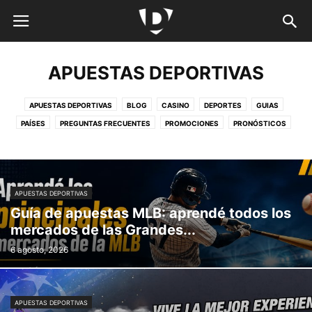
APUESTAS DEPORTIVAS
APUESTAS DEPORTIVAS
BLOG
CASINO
DEPORTES
GUIAS
PAÍSES
PREGUNTAS FRECUENTES
PROMOCIONES
PRONÓSTICOS
APUESTAS DEPORTIVAS
Guía de apuestas MLB: aprendé todos los
mercados de las Grandes...
6 agosto, 2026
APUESTAS DEPORTIVAS