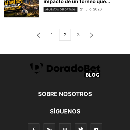
impacto de un torneo que...
21 julio, 2026
APUESTAS DEPORTIVAS
1
2
3
SOBRE NOSOTROS
SÍGUENOS