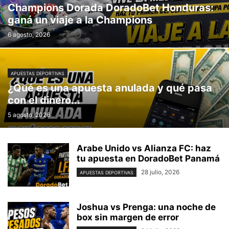
Champions Dorada DoradoBet Honduras:
ganá un viaje a la Champions
6 agosto, 2026
APUESTAS DEPORTIVAS
¿Qué es una apuesta anulada y qué pasa
con el dinero...
5 agosto, 2026
Arabe Unido vs Alianza FC: haz
tu apuesta en DoradoBet Panamá
28 julio, 2026
APUESTAS DEPORTIVAS
Joshua vs Prenga: una noche de
box sin margen de error