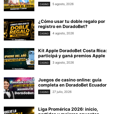
5 agosto, 2026
CASINO
¿Cómo usar tu doble regalo por
registro en DoradoBet?
4 agosto, 2026
CASINO
Kit Apple DoradoBet Costa Rica:
participá y ganá premios Apple
3 agosto, 2026
CASINO
Juegos de casino online: guía
completa en DoradoBet Ecuador
27 julio, 2026
CASINO
Liga Promérica 2026: inicio,