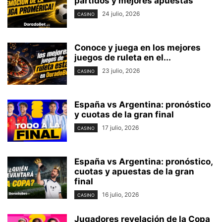
partidos y mejores apuestas
24 julio, 2026
CASINO
Conoce y juega en los mejores
juegos de ruleta en el...
23 julio, 2026
CASINO
España vs Argentina: pronóstico
y cuotas de la gran final
17 julio, 2026
CASINO
España vs Argentina: pronóstico,
cuotas y apuestas de la gran
final
16 julio, 2026
CASINO
Jugadores revelación de la Copa