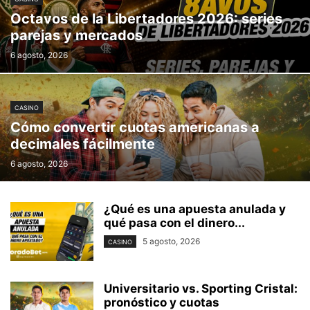
Octavos de la Libertadores 2026: series
parejas y mercados
6 agosto, 2026
CASINO
Cómo convertir cuotas americanas a
decimales fácilmente
6 agosto, 2026
¿Qué es una apuesta anulada y
qué pasa con el dinero...
5 agosto, 2026
CASINO
Universitario vs. Sporting Cristal:
pronóstico y cuotas