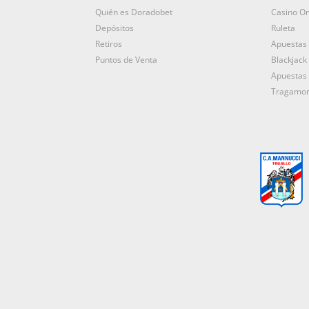
Quién es Doradobet
Casino On
Depósitos
Ruleta
Retiros
Apuestas 
Puntos de Venta
Blackjack
Apuestas 
Tragamo