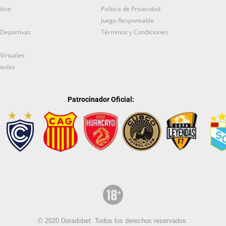
line
Política de Privacidad
Juego Responsable
Deportivas
Términos y Condiciones
Virtuales
nedas
Patrocinador Oficial:
© 2020 Doradobet. Todos los derechos reservados.