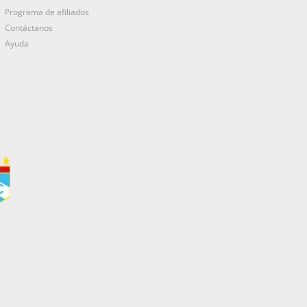
Programa de afiliados
Contáctanos
Ayuda