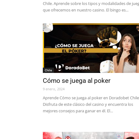
Chile. Aprende sobre los tipos y modalidades de jue
que ofrecemos en nuestro casino. El bingo es...
Chile
Cómo se juega al poker
9 enero, 2024
Aprende Cómo se juega al poker en Doradobet Chile
Disfruta de este clásico del casino y encuentra los
mejores consejos para ganar en él. El...