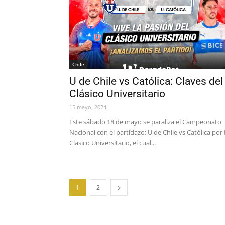
Chile
U de Chile vs Católica: Claves del
Clásico Universitario
15 mayo, 2024
Este sábado 18 de mayo se paraliza el Campeonato
Nacional con el partidazo: U de Chile vs Católica por 
Clasico Universitario, el cual...
1
2