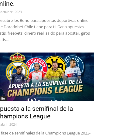
nline.
 octubre, 2023
scubre los Bono para apuestas deportivas online
e Doradobet Chile tiene para ti. Gana apuestas
atis, freebets, dinero real, saldo para apostar, giros
tis...
hile
puesta a la semifinal de la
hampions League
 abril, 2024
 fase de semifinales de la Champions League 2023-