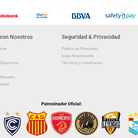
con Nosotros
Seguridad & Privacidad
line
Política de Privacidad
Juego Responsable
Deportivas
Términos y Condiciones
Virtuales
nedas
Patrocinador Oficial: