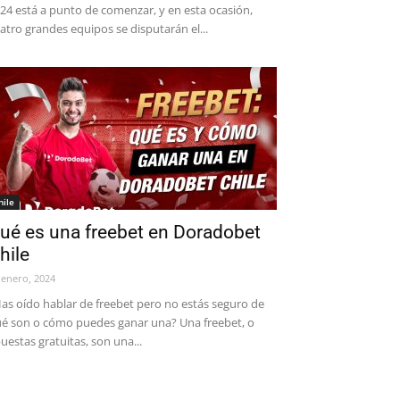
24 está a punto de comenzar, y en esta ocasión,
atro grandes equipos se disputarán el...
hile
ué es una freebet en Doradobet
hile
 enero, 2024
as oído hablar de freebet pero no estás seguro de
é son o cómo puedes ganar una? Una freebet, o
uestas gratuitas, son una...