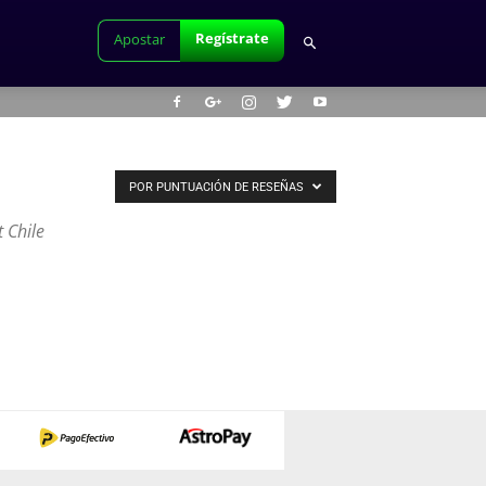
Regístrate
Apostar
POR PUNTUACIÓN DE RESEÑAS
 Chile