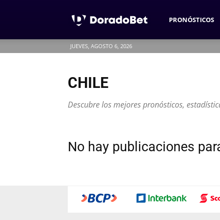
Doradobet
PRONÓSTICOS
JUEVES, AGOSTO 6, 2026
CHILE
Descubre los mejores pronósticos, estadístic
No hay publicaciones par