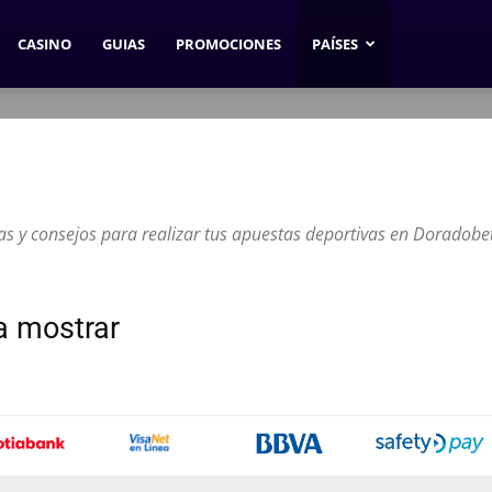
CASINO
GUIAS
PROMOCIONES
PAÍSES
as y consejos para realizar tus apuestas deportivas en Doradobet
a mostrar