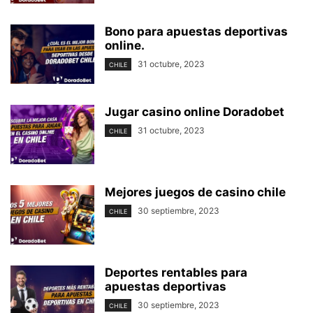
Bono para apuestas deportivas
online.
31 octubre, 2023
CHILE
Jugar casino online Doradobet
31 octubre, 2023
CHILE
Mejores juegos de casino chile
30 septiembre, 2023
CHILE
Deportes rentables para
apuestas deportivas
30 septiembre, 2023
CHILE