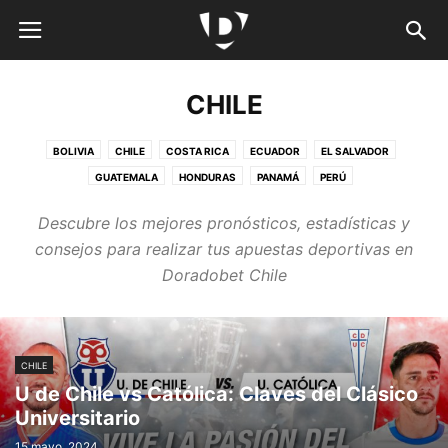
CHILE
BOLIVIA
CHILE
COSTA RICA
ECUADOR
EL SALVADOR
GUATEMALA
HONDURAS
PANAMÁ
PERÚ
Descubre los mejores pronósticos, estadísticas y
consejos para realizar tus apuestas deportivas en
Doradobet Chile
CHILE
U de Chile vs Católica: Claves del Clásico
Universitario
15 mayo, 2024