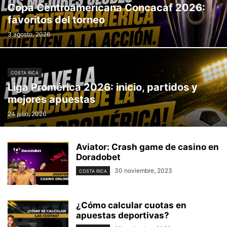
Copa Centroamericana Concacaf 2026:
favoritos del torneo
3 agosto, 2026
COSTA RICA
Liga Promérica 2026: inicio, partidos y
mejores apuestas
24 julio, 2026
Aviator: Crash game de casino en
Doradobet
30 noviembre, 2023
COSTA RICA
¿Cómo calcular cuotas en
apuestas deportivas?