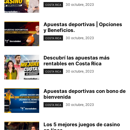
30 octubre, 2023
COSTA RICA
Apuestas deportivas | Opciones
y Beneficios.
30 octubre, 2023
COSTA RICA
Descubrí las apuestas más
rentables en Costa Rica
30 octubre, 2023
COSTA RICA
Apuestas deportivas con bono de
bienvenida
30 octubre, 2023
COSTA RICA
Los 5 mejores juegos de casino