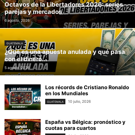
Octavos de la Libertadores 2026: series
parejas y mercados
6 agosto, 2026
GUATEMALA
¿Qué es una apuesta anulada y qué pasa
con el dinero...
5 agosto, 2026
Los récords de Cristiano Ronaldo
en los Mundiales
10 julio, 2026
GUATEMALA
España vs Bélgica: pronóstico y
cuotas para cuartos