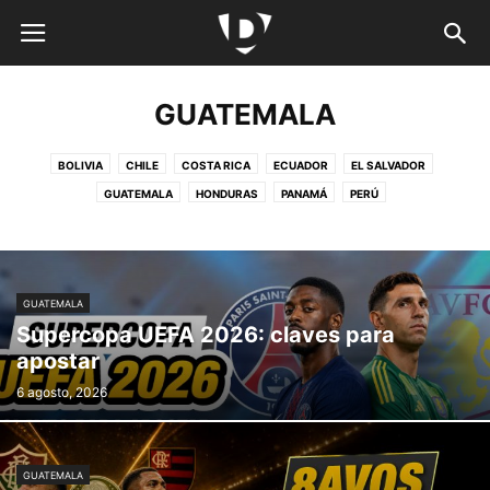
GUATEMALA
BOLIVIA
CHILE
COSTA RICA
ECUADOR
EL SALVADOR
GUATEMALA
HONDURAS
PANAMÁ
PERÚ
GUATEMALA
Supercopa UEFA 2026: claves para
apostar
6 agosto, 2026
GUATEMALA