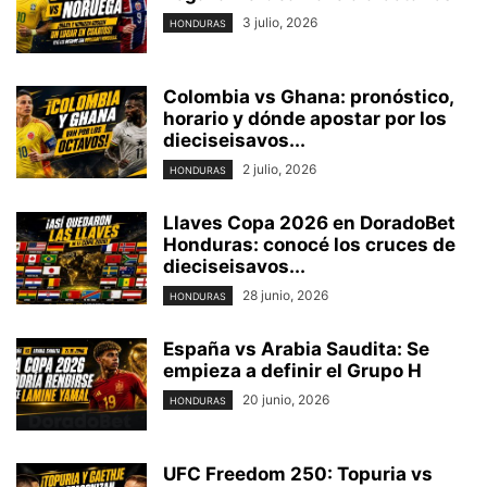
3 julio, 2026
HONDURAS
Colombia vs Ghana: pronóstico,
horario y dónde apostar por los
dieciseisavos...
2 julio, 2026
HONDURAS
Llaves Copa 2026 en DoradoBet
Honduras: conocé los cruces de
dieciseisavos...
28 junio, 2026
HONDURAS
España vs Arabia Saudita: Se
empieza a definir el Grupo H
20 junio, 2026
HONDURAS
UFC Freedom 250: Topuria vs