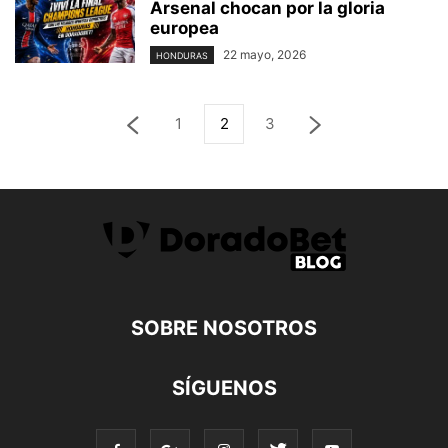
Arsenal chocan por la gloria
europea
22 mayo, 2026
HONDURAS
1
2
3
SOBRE NOSOTROS
SÍGUENOS