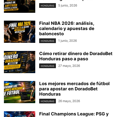
5 junio, 2026
HONDURAS
Final NBA 2026: análisis,
calendario y apuestas de
baloncesto
1 junio, 2026
HONDURAS
Cómo retirar dinero de DoradoBet
Honduras paso a paso
27 mayo, 2026
HONDURAS
Los mejores mercados de fútbol
para apostar en DoradoBet
Honduras
26 mayo, 2026
HONDURAS
Final Champions League: PSG y