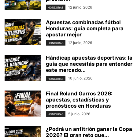
12 junio, 2026
HONDURAS
Apuestas combinadas fútbol
Honduras: guía completa para
apostar mejor
12 junio, 2026
HONDURAS
Hándicap apuestas deportivas: la
guía que necesitás para entender
este mercado...
10 junio, 2026
HONDURAS
Final Roland Garros 2026:
apuestas, estadísticas y
pronósticos en Honduras
5 junio, 2026
HONDURAS
¿Podrá un anfitrión ganar la Copa
2026? El gran reto que...