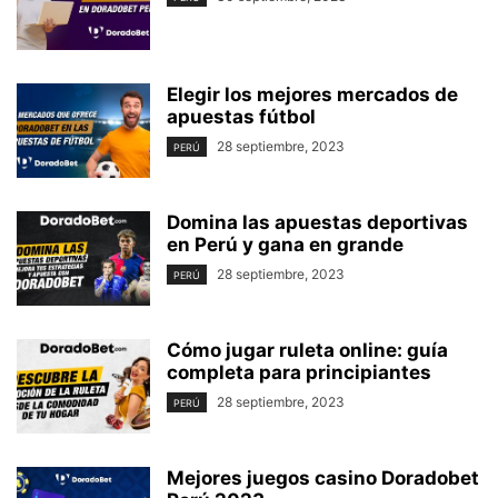
Elegir los mejores mercados de
apuestas fútbol
28 septiembre, 2023
PERÚ
Domina las apuestas deportivas
en Perú y gana en grande
28 septiembre, 2023
PERÚ
Cómo jugar ruleta online: guía
completa para principiantes
28 septiembre, 2023
PERÚ
Mejores juegos casino Doradobet