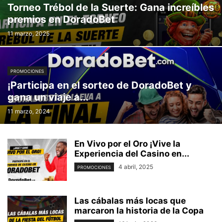
Torneo Trébol de la Suerte: Gana increíbles
premios en DoradoBet
11 marzo, 2025
PROMOCIONES
¡Participa en el sorteo de DoradoBet y
gana un viaje a...
11 marzo, 2024
En Vivo por el Oro ¡Vive la
Experiencia del Casino en...
4 abril, 2025
PROMOCIONES
Las cábalas más locas que
marcaron la historia de la Copa