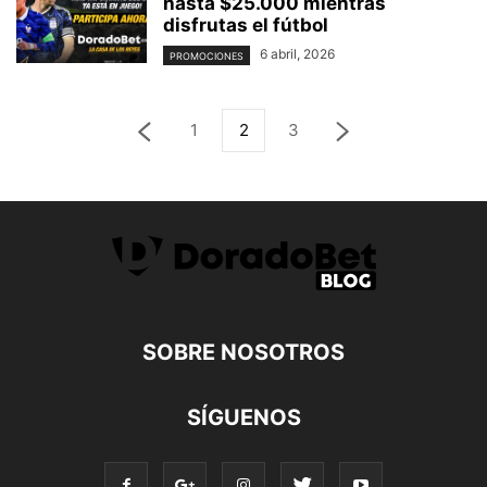
hasta $25.000 mientras
disfrutas el fútbol
6 abril, 2026
PROMOCIONES
1
2
3
SOBRE NOSOTROS
SÍGUENOS