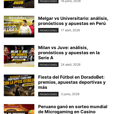
16 junio, 2026
PROMOCIONES
Melgar vs Universitario: análisis,
pronósticos y apuestas en Perú
17 abril, 2026
PROMOCIONES
Milan vs Juve: análisis,
pronósticos y apuestas en la
Serie A
24 abril, 2026
PROMOCIONES
Fiesta del Fútbol en DoradoBet:
premios, apuestas deportivas y
más
3 junio, 2026
PROMOCIONES
Peruano ganó en sorteo mundial
de Microgaming en Casino