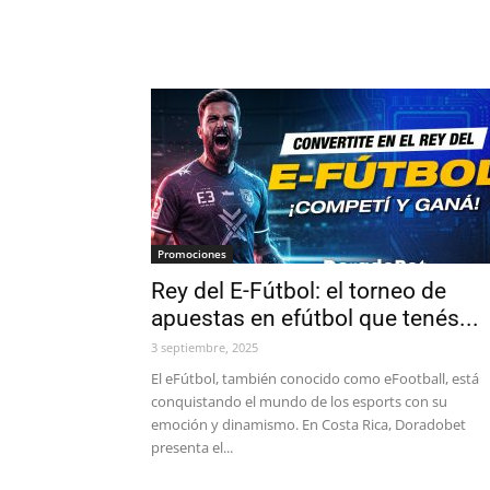
Promociones
Rey del E-Fútbol: el torneo de
apuestas en efútbol que tenés...
3 septiembre, 2025
El eFútbol, también conocido como eFootball, está
conquistando el mundo de los esports con su
emoción y dinamismo. En Costa Rica, Doradobet
presenta el...