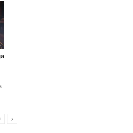
ga
tu
1