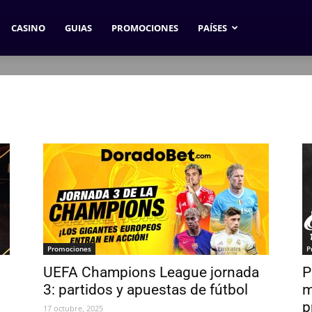
CASINO
GUIAS
PROMOCIONES
PAÍSES
Promociones
P
UEFA Champions League jornada
P
3: partidos y apuestas de fútbol
m
p
17 octubre, 2025