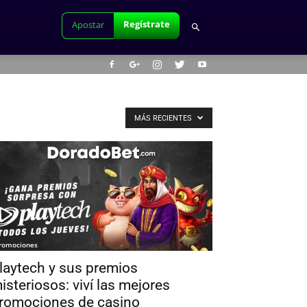
Regístrate
Apostar
MÁS RECIENTES
romociones
laytech y sus premios
isteriosos: viví las mejores
romociones de casino