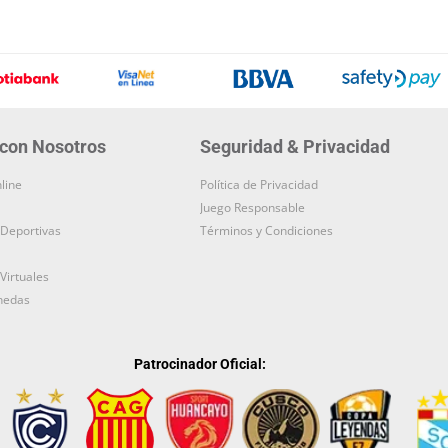
con Nosotros
Seguridad & Privacidad
line
Política de Privacidad
Juego Responsable
Deportivas
Términos y Condiciones
Virtuales
nedas
Patrocinador Oficial: