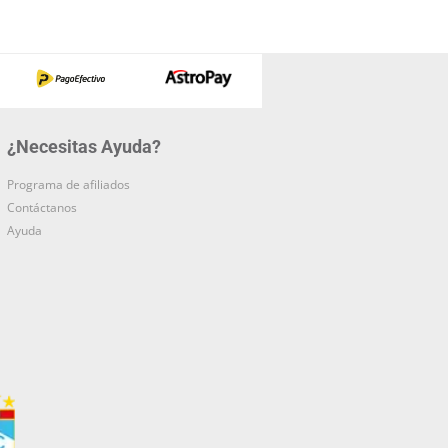
¿Necesitas Ayuda?
Programa de afiliados
Contáctanos
Ayuda