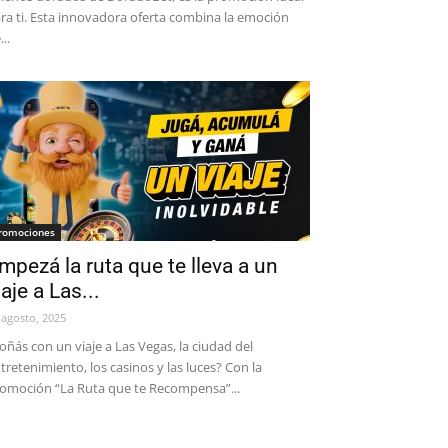
ra ti. Esta innovadora oferta combina la emoción
...
romociones
mpezá la ruta que te lleva a un
iaje a Las...
 agosto, 2025
oñás con un viaje a Las Vegas, la ciudad del
tretenimiento, los casinos y las luces? Con la
omoción “La Ruta que te Recompensa”...