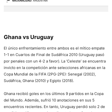
Ghana vs Uruguay
El único enfrentamiento entre ambos es el mítico empate
1-1 en Cuartos de Final de Sudáfrica 2010 (Uruguay pasó
por penales con un 4-2 a favor). La ‘Celeste’ se encuentra
invicto en la competición ante selecciones africanas en la
Copa Mundial de la FIFA (2PG-2PE): Senegal (2002),
Sudáfrica, Ghana (2010) y Egipto (2018).
Ghana recibió goles en los últimos 9 partidos en la Copa
del Mundo. Además, sufrió 10 anotaciones en sus 5
encuentros recientes. En tanto, Uruguay perdió solo 2 de