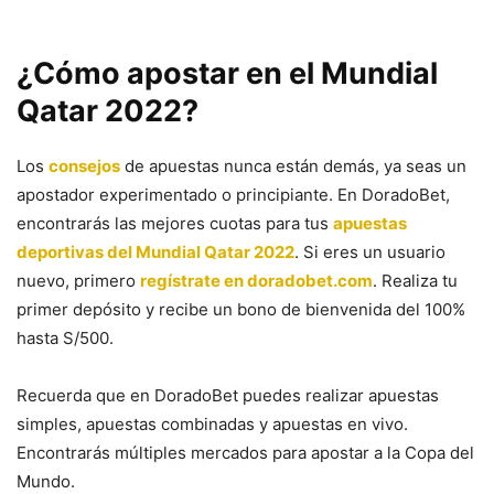
¿Cómo apostar en el Mundial
Qatar 2022?
Los
consejos
de apuestas nunca están demás, ya seas un
apostador experimentado o principiante. En DoradoBet,
encontrarás las mejores cuotas para tus
apuestas
deportivas del Mundial Qatar 2022
. Si eres un usuario
nuevo, primero
regístrate en doradobet.com
. Realiza tu
primer depósito y recibe un bono de bienvenida del 100%
hasta S/500.
Recuerda que en DoradoBet puedes realizar apuestas
simples, apuestas combinadas y apuestas en vivo.
Encontrarás múltiples mercados para apostar a la Copa del
Mundo.