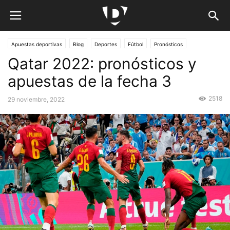
Apuestas deportivas
Blog
Deportes
Fútbol
Pronósticos
Qatar 2022: pronósticos y
apuestas de la fecha 3
2518
29 noviembre, 2022