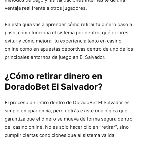
ventaja real frente a otros jugadores.
En esta guía vas a aprender cómo retirar tu dinero paso a
paso, cómo funciona el sistema por dentro, qué errores
evitar y cómo mejorar tu experiencia tanto en casino
online como en apuestas deportivas dentro de uno de los
principales entornos de juego en El Salvador.
¿Cómo retirar dinero en
DoradoBet El Salvador?
El proceso de retiro dentro de DoradoBet El Salvador es
simple en apariencia, pero detrás existe una lógica que
garantiza que el dinero se mueva de forma segura dentro
del casino online. No es solo hacer clic en “retirar”, sino
cumplir ciertas condiciones que el sistema valida