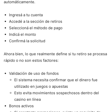
automáticamente.
Ingresá a tu cuenta
Accedé a la sección de retiros
Seleccioná el método de pago
Indicá el monto
Confirmá la solicitud
Ahora bien, lo que realmente define si tu retiro se procesa
rápido o no son estos factores:
Validación de uso de fondos
El sistema necesita confirmar que el dinero fue
utilizado en juegos o apuestas
Esto evita movimientos sospechosos dentro del
casino en línea
Bonos activos