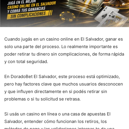
Cuando jugás en un casino online en El Salvador, ganar es
solo una parte del proceso. Lo realmente importante es
poder retirar tu dinero sin complicaciones, de forma rápida
y con total seguridad.
En DoradoBet El Salvador, este proceso está optimizado,
pero hay factores clave que muchos usuarios desconocen
y que influyen directamente en si podés retirar sin
problemas o si tu solicitud se retrasa.
Si usás un casino en línea o una casa de apuestas El
Salvador, entender cómo funcionan los retiros, los
métodos de pago y las validaciones internas te da una