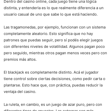
Dentro del casino online, cada juego tiene una lógica
distinta, y entenderla es lo que realmente diferencia a un
usuario casual de uno que sabe lo que está haciendo.
Las tragamonedas, por ejemplo, funcionan con un sistema
completamente aleatorio. Esto significa que no hay
patrones que puedas seguir, pero sí podés elegir juegos
con diferentes niveles de volatilidad. Algunos pagan poco
pero seguido, mientras otros pagan menos veces pero con
premios más altos.
El blackjack es completamente distinto. Acá el jugador
tiene control sobre ciertas decisiones, como pedir carta o
plantarse. Esto hace que, con práctica, puedas reducir la
ventaja del casino.
La ruleta, en cambio, es un juego de azar puro, pero con
diferentes tipos de apuestas. Las externas son más