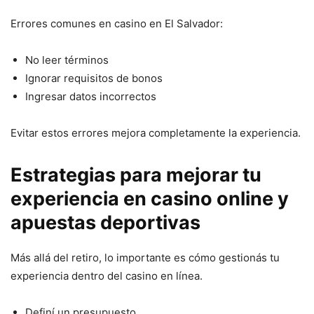
Errores comunes en casino en El Salvador:
No leer términos
Ignorar requisitos de bonos
Ingresar datos incorrectos
Evitar estos errores mejora completamente la experiencia.
Estrategias para mejorar tu
experiencia en casino online y
apuestas deportivas
Más allá del retiro, lo importante es cómo gestionás tu
experiencia dentro del casino en línea.
Definí un presupuesto