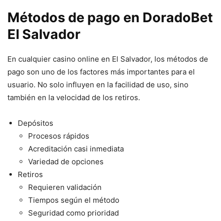
Métodos de pago en DoradoBet
El Salvador
En cualquier casino online en El Salvador, los métodos de
pago son uno de los factores más importantes para el
usuario. No solo influyen en la facilidad de uso, sino
también en la velocidad de los retiros.
Depósitos
Procesos rápidos
Acreditación casi inmediata
Variedad de opciones
Retiros
Requieren validación
Tiempos según el método
Seguridad como prioridad