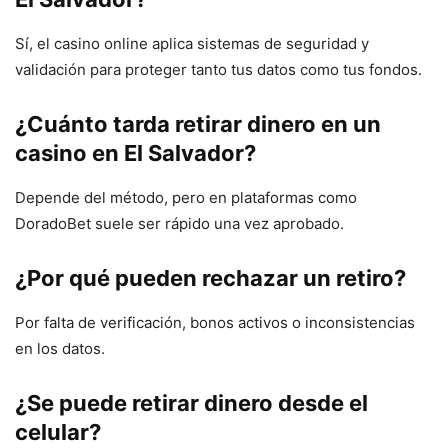
Sí, el casino online aplica sistemas de seguridad y
validación para proteger tanto tus datos como tus fondos.
¿Cuánto tarda retirar dinero en un
casino en El Salvador?
Depende del método, pero en plataformas como
DoradoBet suele ser rápido una vez aprobado.
¿Por qué pueden rechazar un retiro?
Por falta de verificación, bonos activos o inconsistencias
en los datos.
¿Se puede retirar dinero desde el
celular?