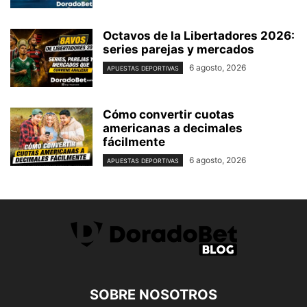
Octavos de la Libertadores 2026:
series parejas y mercados
6 agosto, 2026
APUESTAS DEPORTIVAS
Cómo convertir cuotas
americanas a decimales
fácilmente
6 agosto, 2026
APUESTAS DEPORTIVAS
SOBRE NOSOTROS