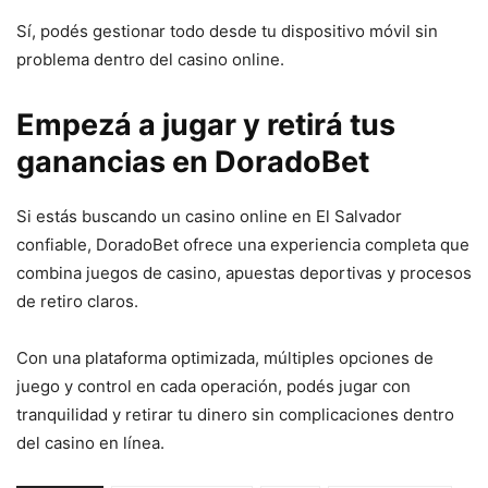
Sí, podés gestionar todo desde tu dispositivo móvil sin
problema dentro del casino online.
Empezá a jugar y retirá tus
ganancias en DoradoBet
Si estás buscando un casino online en El Salvador
confiable, DoradoBet ofrece una experiencia completa que
combina juegos de casino, apuestas deportivas y procesos
de retiro claros.
Con una plataforma optimizada, múltiples opciones de
juego y control en cada operación, podés jugar con
tranquilidad y retirar tu dinero sin complicaciones dentro
del casino en línea.