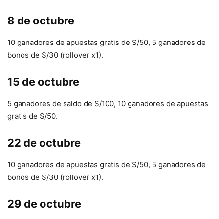
8 de octubre
10 ganadores de apuestas gratis de S/50, 5 ganadores de
bonos de S/30 (rollover x1).
15 de octubre
5 ganadores de saldo de S/100, 10 ganadores de apuestas
gratis de S/50.
22 de octubre
10 ganadores de apuestas gratis de S/50, 5 ganadores de
bonos de S/30 (rollover x1).
29 de octubre