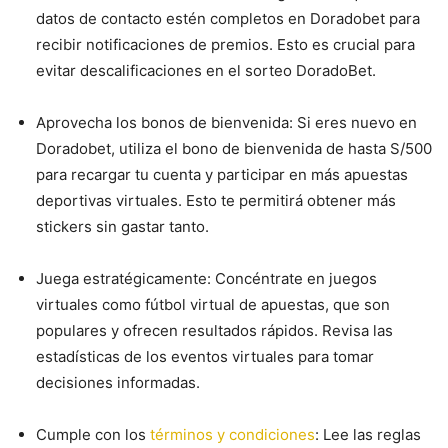
datos de contacto estén completos en Doradobet para
recibir notificaciones de premios. Esto es crucial para
evitar descalificaciones en el sorteo DoradoBet.
Aprovecha los bonos de bienvenida: Si eres nuevo en
Doradobet, utiliza el bono de bienvenida de hasta S/500
para recargar tu cuenta y participar en más apuestas
deportivas virtuales. Esto te permitirá obtener más
stickers sin gastar tanto.
Juega estratégicamente: Concéntrate en juegos
virtuales como fútbol virtual de apuestas, que son
populares y ofrecen resultados rápidos. Revisa las
estadísticas de los eventos virtuales para tomar
decisiones informadas.
Cumple con los
términos y condiciones
: Lee las reglas