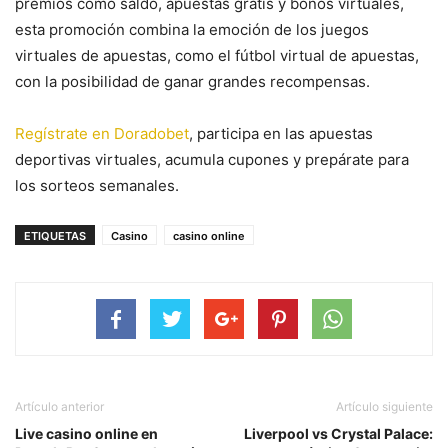
premios como saldo, apuestas gratis y bonos virtuales,
esta promoción combina la emoción de los juegos
virtuales de apuestas, como el fútbol virtual de apuestas,
con la posibilidad de ganar grandes recompensas.
Regístrate en Doradobet
, participa en las apuestas
deportivas virtuales, acumula cupones y prepárate para
los sorteos semanales.
ETIQUETAS
Casino
casino online
Artículo anterior
Artículo siguiente
Live casino online en
Liverpool vs Crystal Palace: