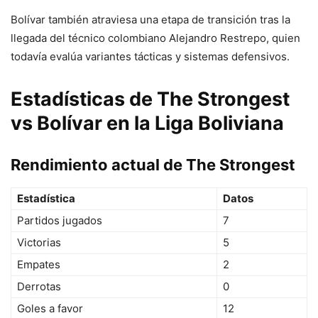
Bolívar también atraviesa una etapa de transición tras la
llegada del técnico colombiano Alejandro Restrepo, quien
todavía evalúa variantes tácticas y sistemas defensivos.
Estadísticas de The Strongest
vs Bolívar en la Liga Boliviana
Rendimiento actual de The Strongest
Estadística
Datos
Partidos jugados
7
Victorias
5
Empates
2
Derrotas
0
Goles a favor
12