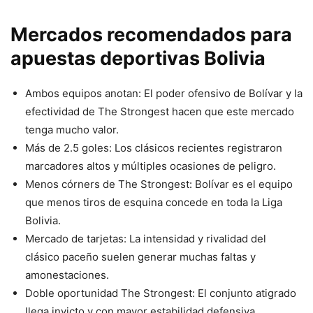
Mercados recomendados para
apuestas deportivas Bolivia
Ambos equipos anotan: El poder ofensivo de Bolívar y la
efectividad de The Strongest hacen que este mercado
tenga mucho valor.
Más de 2.5 goles: Los clásicos recientes registraron
marcadores altos y múltiples ocasiones de peligro.
Menos córners de The Strongest: Bolívar es el equipo
que menos tiros de esquina concede en toda la Liga
Bolivia.
Mercado de tarjetas: La intensidad y rivalidad del
clásico paceño suelen generar muchas faltas y
amonestaciones.
Doble oportunidad The Strongest: El conjunto atigrado
llega invicto y con mayor estabilidad defensiva.