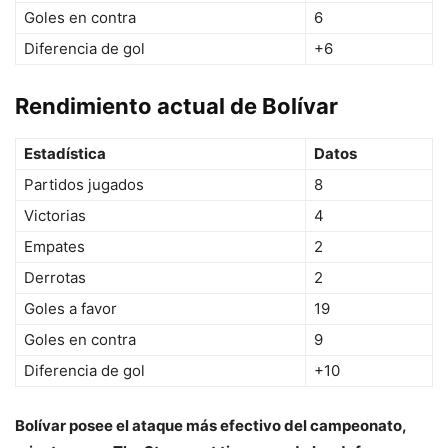
Goles en contra
6
Diferencia de gol
+6
Rendimiento actual de Bolívar
Estadística
Datos
Partidos jugados
8
Victorias
4
Empates
2
Derrotas
2
Goles a favor
19
Goles en contra
9
Diferencia de gol
+10
Bolívar posee el ataque más efectivo del campeonato,