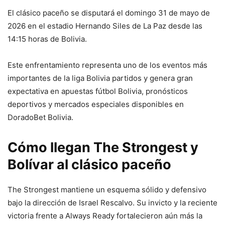
El clásico paceño se disputará el domingo 31 de mayo de
2026 en el estadio Hernando Siles de La Paz desde las
14:15 horas de Bolivia.
Este enfrentamiento representa uno de los eventos más
importantes de la liga Bolivia partidos y genera gran
expectativa en apuestas fútbol Bolivia, pronósticos
deportivos y mercados especiales disponibles en
DoradoBet Bolivia.
Cómo llegan The Strongest y
Bolívar al clásico paceño
The Strongest mantiene un esquema sólido y defensivo
bajo la dirección de Israel Rescalvo. Su invicto y la reciente
victoria frente a Always Ready fortalecieron aún más la