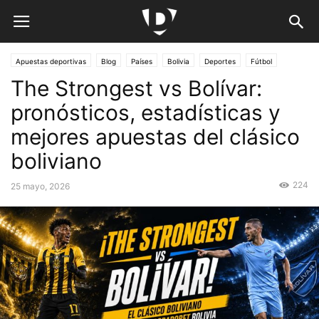
Apuestas deportivas
Blog
Países
Bolivia
Deportes
Fútbol
The Strongest vs Bolívar:
Liga Boliviana
Preguntas frecuentes
Pronósticos
pronósticos, estadísticas y
mejores apuestas del clásico
boliviano
224
25 mayo, 2026