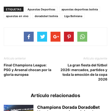
ETIQUETAS
Apuestas Deportivas
apuestas deportivas bolivia
apuestas en vivo
doradobet bolivia
Liga Boliviana
Artículo anterior
Artículo siguiente
Final Champions League:
La gran fiesta del fútbol
PSG y Arsenal chocan por la
2026: mercados, partidos y
gloria europea
toda la emoción de la copa
2026
Artículo relacionados
Champions Dorada DoradoBet