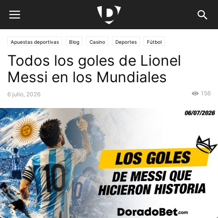
Apuestas deportivas
Blog
Casino
Deportes
Fútbol
Todos los goles de Lionel
Fútbol Internacional
Países
Guatemala
Guias
Preguntas frecuentes
Messi en los Mundiales
156
6 julio, 2026