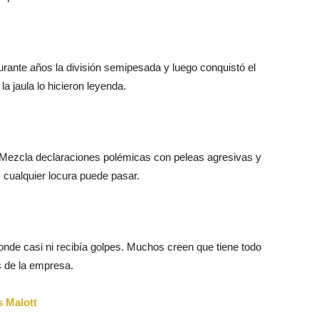
nte años la división semipesada y luego conquistó el
a jaula lo hicieron leyenda.
 Mezcla declaraciones polémicas con peleas agresivas y
 cualquier locura puede pasar.
de casi ni recibía golpes. Muchos creen que tiene todo
s de la empresa.
 Malott