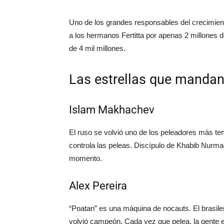
Uno de los grandes responsables del crecimien
a los hermanos Fertitta por apenas 2 millones
de 4 mil millones.
Las estrellas que manda
Islam Makhachev
El ruso se volvió uno de los peleadores más tem
controla las peleas. Discípulo de Khabib Nurma
momento.
Alex Pereira
“Poatan” es una máquina de nocauts. El brasil
volvió campeón. Cada vez que pelea, la gente 