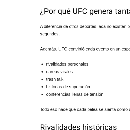
¿Por qué UFC genera tan
A diferencia de otros deportes, acá no existen 
segundos.
Además, UFC convirtió cada evento en un espec
rivalidades personales
careos virales
trash talk
historias de superación
conferencias llenas de tensión
Todo eso hace que cada pelea se sienta como un
Rivalidades históricas