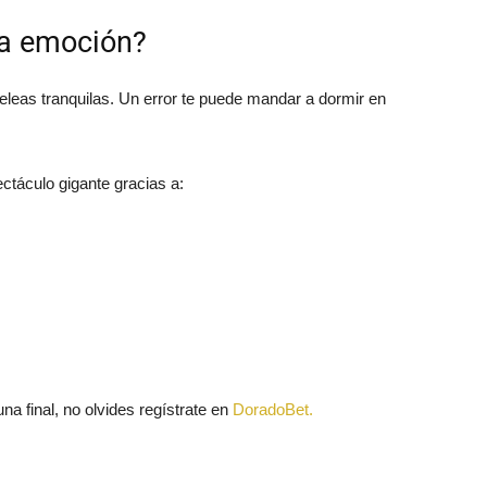
ta emoción?
peleas tranquilas. Un error te puede mandar a dormir en
táculo gigante gracias a:
a final, no olvides regístrate en
DoradoBet.