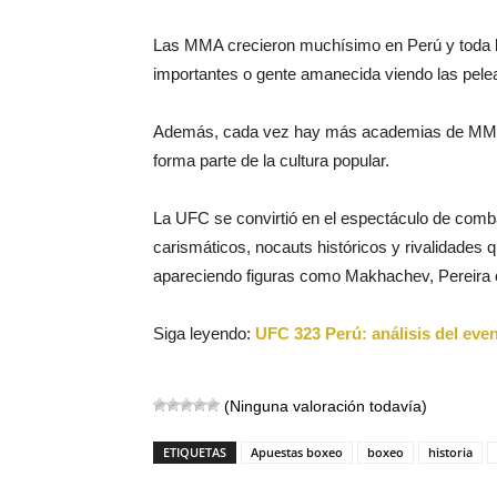
Las MMA crecieron muchísimo en Perú y toda la
importantes o gente amanecida viendo las pelea
Además, cada vez hay más academias de MMA, j
forma parte de la cultura popular.
La UFC se convirtió en el espectáculo de comb
carismáticos, nocauts históricos y rivalidades 
apareciendo figuras como Makhachev, Pereira o
Siga leyendo:
UFC 323 Perú: análisis del even
(Ninguna valoración todavía)
ETIQUETAS
Apuestas boxeo
boxeo
historia