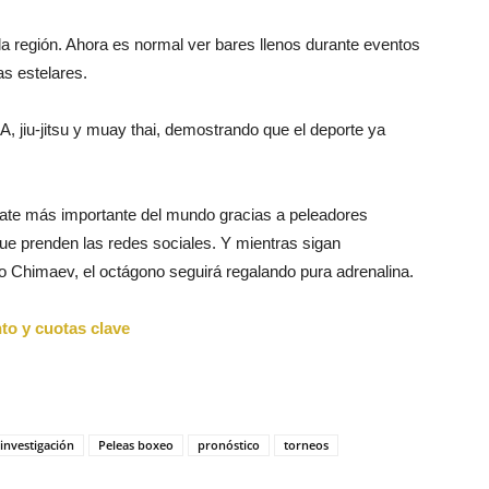
 región. Ahora es normal ver bares llenos durante eventos
s estelares.
iu-jitsu y muay thai, demostrando que el deporte ya
ate más importante del mundo gracias a peleadores
que prenden las redes sociales. Y mientras sigan
 Chimaev, el octágono seguirá regalando pura adrenalina.
to y cuotas clave
investigación
Peleas boxeo
pronóstico
torneos