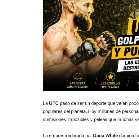
La
UFC
pasó de ser un deporte que veían pocos
populares del planeta. Hoy millones de persona
sumisiones imposibles y peleas que muchas vec
La empresa liderada por
Dana White
domina to