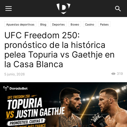
Apuestas deportivas
Blog
Deportes
Boxeo
Casino
Países
UFC Freedom 250:
Costa Rica
Guias
Pronósticos
UFC
pronóstico de la histórica
pelea Topuria vs Gaethje en
la Casa Blanca
319
5 junio, 2026