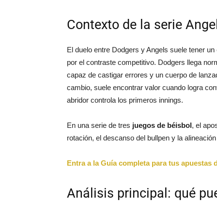
Contexto de la serie Ange
El duelo entre Dodgers y Angels suele tener un
por el contraste competitivo. Dodgers llega no
capaz de castigar errores y un cuerpo de lanza
cambio, suele encontrar valor cuando logra conv
abridor controla los primeros innings.
En una serie de tres
juegos de béisbol
, el apo
rotación, el descanso del bullpen y la alineac
Entra a la Guía completa para tus apuestas
Análisis principal: qué pu