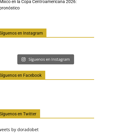
Mixco en la Copa Centroamericana 2026:
pronóstico
Síguenos en Instagram
Síguenos en Instagram
Síguenos en Facebook
Síguenos en Twitter
weets by doradobet