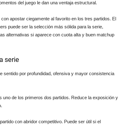
omentos del juego le dan una ventaja estructural.
con apostar ciegamente al favorito en los tres partidos. El
rs puede ser la selección más sólida para la serie,
eas alternativas si aparece con cuota alta y buen matchup
 serie
e sentido por profundidad, ofensiva y mayor consistencia
uno de los primeros dos partidos. Reduce la exposición y
o.
artido con abridor competitivo. Puede ser útil si el