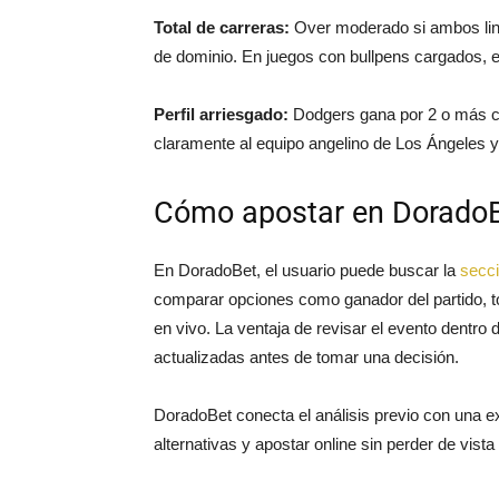
Total de carreras:
Over moderado si ambos line
de dominio. En juegos con bullpens cargados, 
Perfil arriesgado:
Dodgers gana por 2 o más car
claramente al equipo angelino de Los Ángeles 
Cómo apostar en Dorado
En DoradoBet, el usuario puede buscar la
secc
comparar opciones como ganador del partido, to
en vivo. La ventaja de revisar el evento dentro 
actualizadas antes de tomar una decisión.
DoradoBet conecta el análisis previo con una e
alternativas y apostar online sin perder de vista 