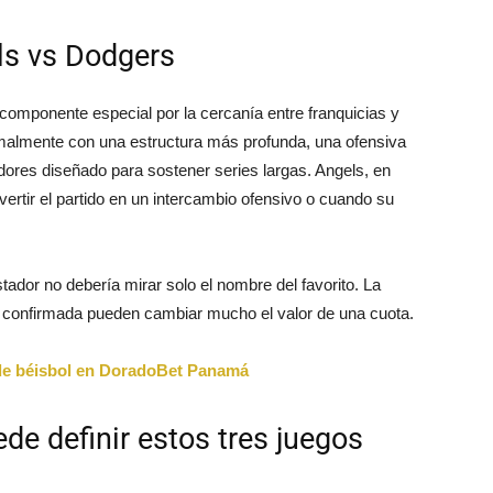
ls vs Dodgers
 componente especial por la cercanía entre franquicias y
rmalmente con una estructura más profunda, una ofensiva
dores diseñado para sostener series largas. Angels, en
ertir el partido en un intercambio ofensivo o cuando su
stador no debería mirar solo el nombre del favorito. La
ión confirmada pueden cambiar mucho el valor de una cuota.
 de béisbol en DoradoBet Panamá
ede definir estos tres juegos