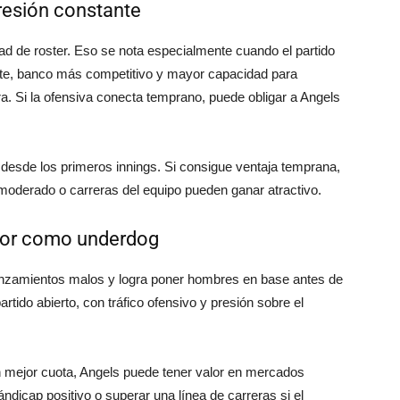
resión constante
ad de roster. Eso se nota especialmente cuando el partido
bate, banco más competitivo y mayor capacidad para
ra. Si la ofensiva conecta temprano, puede obligar a Angels
desde los primeros innings. Si consigue ventaja temprana,
oderado o carreras del equipo pueden ganar atractivo.
alor como underdog
lanzamientos malos y logra poner hombres en base antes de
rtido abierto, con tráfico ofensivo y presión sobre el
 mejor cuota, Angels puede tener valor en mercados
ándicap positivo o superar una línea de carreras si el