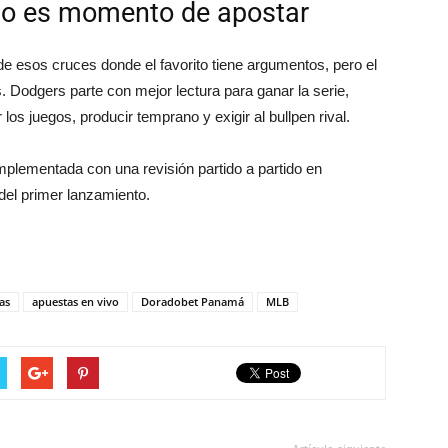
do es momento de apostar
e esos cruces donde el favorito tiene argumentos, pero el
Dodgers parte con mejor lectura para ganar la serie,
os juegos, producir temprano y exigir al bullpen rival.
plementada con una revisión partido a partido en
del primer lanzamiento.
as
apuestas en vivo
Doradobet Panamá
MLB