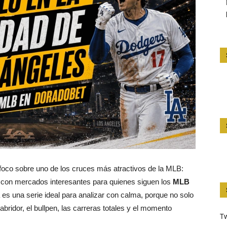
foco sobre uno de los cruces más atractivos de la MLB:
gos con mercados interesantes para quienes siguen los
MLB
a es una serie ideal para analizar con calma, porque no solo
bridor, el bullpen, las carreras totales y el momento
T