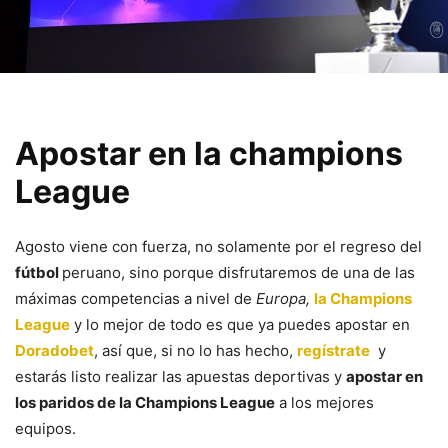
Apostar en la champions
League
Agosto viene con fuerza, no solamente por el regreso del
fútbol
peruano, sino porque disfrutaremos de una de las
máximas competencias a nivel de
Europa,
la Champions
League
y lo mejor de todo es que ya puedes apostar en
Doradobet
, así que, si no lo has hecho,
regístrate
y
estarás listo realizar las apuestas deportivas y
apostar en
los paridos de la Champions League
a los mejores
equipos.