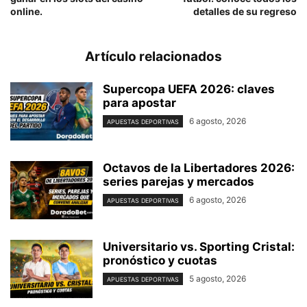
online.
detalles de su regreso
Artículo relacionados
Supercopa UEFA 2026: claves
para apostar
6 agosto, 2026
APUESTAS DEPORTIVAS
Octavos de la Libertadores 2026:
series parejas y mercados
6 agosto, 2026
APUESTAS DEPORTIVAS
Universitario vs. Sporting Cristal:
pronóstico y cuotas
5 agosto, 2026
APUESTAS DEPORTIVAS