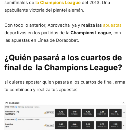
semifinales de
la Champions League
del 2013. Una
apabullante victoria del plantel alemán.
Con todo lo anterior, Aprovecha ya y realiza las
apuestas
deportivas en los partidos de la
Champions League
, con
las apuestas en Línea de Doradobet.
¿Quién pasará a los cuartos de
final de la Champions League?
si quieres apostar quien pasará a los cuartos de final, arma
tu combinada y realiza tus apuestas: