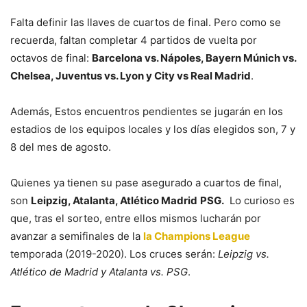
Falta definir las llaves de cuartos de final. Pero como se
recuerda, faltan completar 4 partidos de vuelta por
octavos de final:
Barcelona vs. Nápoles, Bayern Múnich vs.
Chelsea, Juventus vs. Lyon y City vs Real Madrid
.
Además, Estos encuentros pendientes se jugarán en los
estadios de los equipos locales y los días elegidos son, 7 y
8 del mes de agosto.
Quienes ya tienen su pase asegurado a cuartos de final,
son
Leipzig, Atalanta, Atlético Madrid
PSG.
Lo curioso es
que, tras el sorteo, entre ellos mismos lucharán por
avanzar a semifinales de la
la Champions League
temporada (2019-2020). Los cruces serán:
Leipzig vs.
Atlético de Madrid y Atalanta vs. PSG
.