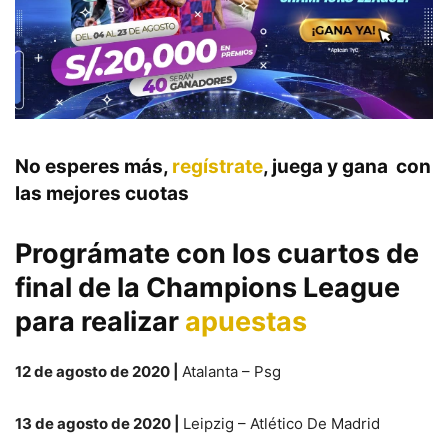
No esperes más,
regístrate
, juega y gana con
las mejores cuotas
Prográmate con los cuartos de
final de la Champions League
para realizar
apuestas
12 de agosto de 2020 |
Atalanta – Psg
13 de agosto de 2020 |
Leipzig – Atlético De Madrid