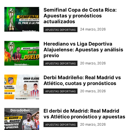
Semifinal Copa de Costa Rica:
Apuestas y pronósticos
actualizados
24 marzo, 2026
APUESTAS DEPORTIVAS
Herediano vs Liga Deportiva
Alajuelense: Apuestas y análisis
previo
20 marzo, 2026
APUESTAS DEPORTIVAS
Derbi Madrileño: Real Madrid vs
Atlético, cuotas y pronósticos
20 marzo, 2026
APUESTAS DEPORTIVAS
El derbi de Madrid: Real Madrid
vs Atlético pronóstico y apuestas
20 marzo, 2026
APUESTAS DEPORTIVAS