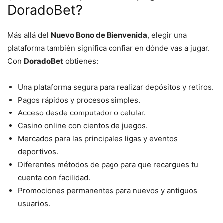
DoradoBet?
Más allá del
Nuevo Bono de Bienvenida
, elegir una
plataforma también significa confiar en dónde vas a jugar.
Con
DoradoBet
obtienes:
Una plataforma segura para realizar depósitos y retiros.
Pagos rápidos y procesos simples.
Acceso desde computador o celular.
Casino online con cientos de juegos.
Mercados para las principales ligas y eventos
deportivos.
Diferentes métodos de pago para que recargues tu
cuenta con facilidad.
Promociones permanentes para nuevos y antiguos
usuarios.