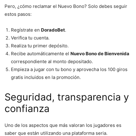
Pero, ¿cómo reclamar el Nuevo Bono? Solo debes seguir
estos pasos:
Regístrate en
DoradoBet
.
Verifica tu cuenta.
Realiza tu primer depósito.
Recibe automáticamente el
Nuevo Bono de Bienvenida
correspondiente al monto depositado.
Empieza a jugar con tu bono y aprovecha los 100 giros
gratis incluidos en la promoción.
Seguridad, transparencia y
confianza
Uno de los aspectos que más valoran los jugadores es
saber que están utilizando una plataforma seria.