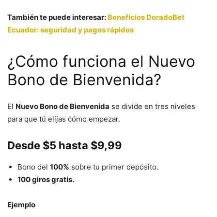
También te puede interesar:
Beneficios DoradoBet
Ecuador: seguridad y pagos rápidos
¿Cómo funciona el Nuevo
Bono de Bienvenida?
El
Nuevo Bono de Bienvenida
se divide en tres niveles
para que tú elijas cómo empezar.
Desde $5 hasta $9,99
Bono del
100%
sobre tu primer depósito.
100 giros gratis.
Ejemplo