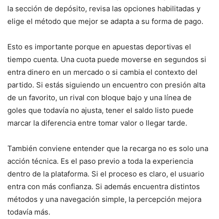
la sección de depósito, revisa las opciones habilitadas y
elige el método que mejor se adapta a su forma de pago.
Esto es importante porque en apuestas deportivas el
tiempo cuenta. Una cuota puede moverse en segundos si
entra dinero en un mercado o si cambia el contexto del
partido. Si estás siguiendo un encuentro con presión alta
de un favorito, un rival con bloque bajo y una línea de
goles que todavía no ajusta, tener el saldo listo puede
marcar la diferencia entre tomar valor o llegar tarde.
También conviene entender que la recarga no es solo una
acción técnica. Es el paso previo a toda la experiencia
dentro de la plataforma. Si el proceso es claro, el usuario
entra con más confianza. Si además encuentra distintos
métodos y una navegación simple, la percepción mejora
todavía más.