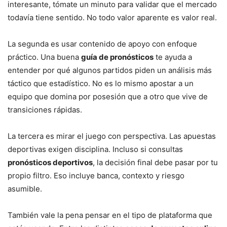
interesante, tómate un minuto para validar que el mercado
todavía tiene sentido. No todo valor aparente es valor real.
La segunda es usar contenido de apoyo con enfoque
práctico. Una buena
guía de pronósticos
te ayuda a
entender por qué algunos partidos piden un análisis más
táctico que estadístico. No es lo mismo apostar a un
equipo que domina por posesión que a otro que vive de
transiciones rápidas.
La tercera es mirar el juego con perspectiva. Las apuestas
deportivas exigen disciplina. Incluso si consultas
pronósticos deportivos
, la decisión final debe pasar por tu
propio filtro. Eso incluye banca, contexto y riesgo
asumible.
También vale la pena pensar en el tipo de plataforma que