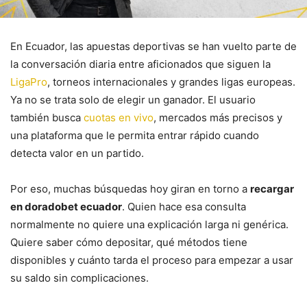
En Ecuador, las apuestas deportivas se han vuelto parte de
la conversación diaria entre aficionados que siguen la
LigaPro
, torneos internacionales y grandes ligas europeas.
Ya no se trata solo de elegir un ganador. El usuario
también busca
cuotas en vivo
, mercados más precisos y
una plataforma que le permita entrar rápido cuando
detecta valor en un partido.
Por eso, muchas búsquedas hoy giran en torno a
recargar
en doradobet ecuador
. Quien hace esa consulta
normalmente no quiere una explicación larga ni genérica.
Quiere saber cómo depositar, qué métodos tiene
disponibles y cuánto tarda el proceso para empezar a usar
su saldo sin complicaciones.