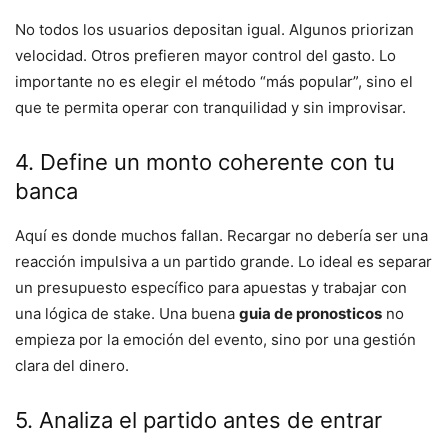
No todos los usuarios depositan igual. Algunos priorizan
velocidad. Otros prefieren mayor control del gasto. Lo
importante no es elegir el método “más popular”, sino el
que te permita operar con tranquilidad y sin improvisar.
4. Define un monto coherente con tu
banca
Aquí es donde muchos fallan. Recargar no debería ser una
reacción impulsiva a un partido grande. Lo ideal es separar
un presupuesto específico para apuestas y trabajar con
una lógica de stake. Una buena
guia de pronosticos
no
empieza por la emoción del evento, sino por una gestión
clara del dinero.
5. Analiza el partido antes de entrar