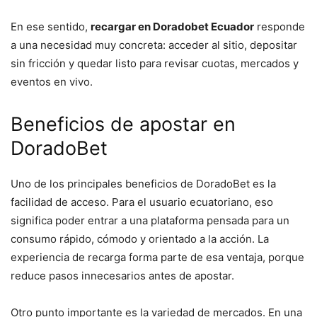
En ese sentido,
recargar en Doradobet Ecuador
responde
a una necesidad muy concreta: acceder al sitio, depositar
sin fricción y quedar listo para revisar cuotas, mercados y
eventos en vivo.
Beneficios de apostar en
DoradoBet
Uno de los principales beneficios de DoradoBet es la
facilidad de acceso. Para el usuario ecuatoriano, eso
significa poder entrar a una plataforma pensada para un
consumo rápido, cómodo y orientado a la acción. La
experiencia de recarga forma parte de esa ventaja, porque
reduce pasos innecesarios antes de apostar.
Otro punto importante es la variedad de mercados. En una