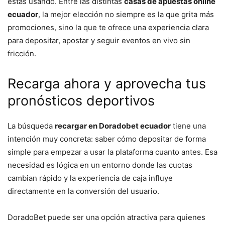
estás usando. Entre las distintas
casas de apuestas online
ecuador
, la mejor elección no siempre es la que grita más
promociones, sino la que te ofrece una experiencia clara
para depositar, apostar y seguir eventos en vivo sin
fricción.
Recarga ahora y aprovecha tus
pronósticos deportivos
La búsqueda
recargar en Doradobet ecuador
tiene una
intención muy concreta: saber cómo depositar de forma
simple para empezar a usar la plataforma cuanto antes. Esa
necesidad es lógica en un entorno donde las cuotas
cambian rápido y la experiencia de caja influye
directamente en la conversión del usuario.
DoradoBet puede ser una opción atractiva para quienes