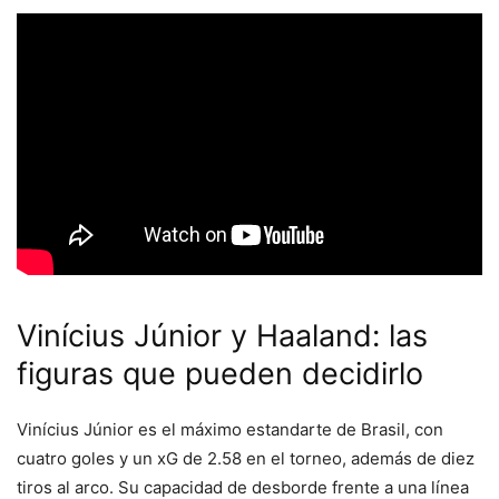
Vinícius Júnior y Haaland: las
figuras que pueden decidirlo
Vinícius Júnior es el máximo estandarte de Brasil, con
cuatro goles y un xG de 2.58 en el torneo, además de diez
tiros al arco. Su capacidad de desborde frente a una línea