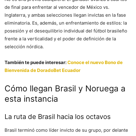
de final para enfrentar al vencedor de México vs.
Inglaterra, y ambas selecciones llegan invictas en la fase
eliminatoria. Es, además, un enfrentamiento de estilos: la
posesión y el desequilibrio individual del fútbol brasileño
frente a la verticalidad y el poder de definición de la
selección nórdica.
También te puede interesar:
Conoce el nuevo Bono de
Bienvenida de DoradoBet Ecuador
Cómo llegan Brasil y Noruega a
esta instancia
La ruta de Brasil hacia los octavos
Brasil terminó como líder invicto de su grupo, por delante