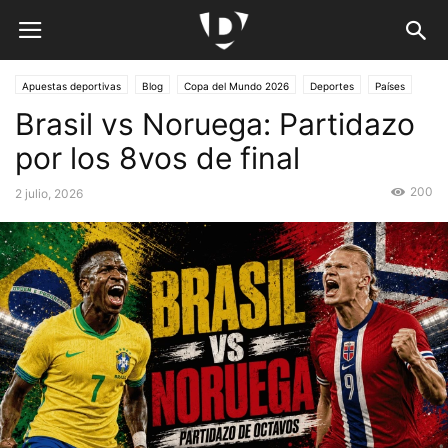
Apuestas deportivas
Blog
Copa del Mundo 2026
Deportes
Países
Brasil vs Noruega: Partidazo
Ecuador
Fútbol
por los 8vos de final
200
2 julio, 2026