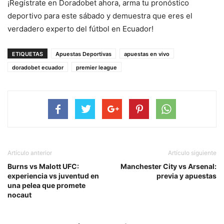
¡Regístrate en Doradobet ahora, arma tu pronóstico
deportivo para este sábado y demuestra que eres el
verdadero experto del fútbol en Ecuador!
ETIQUETAS
Apuestas Deportivas
apuestas en vivo
doradobet ecuador
premier league
Artículo anterior
Artículo siguiente
Burns vs Malott UFC:
Manchester City vs Arsenal:
experiencia vs juventud en
previa y apuestas
una pelea que promete
nocaut