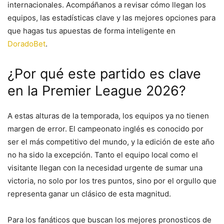
internacionales. Acompáñanos a revisar cómo llegan los
equipos, las estadísticas clave y las mejores opciones para
que hagas tus apuestas de forma inteligente en
DoradoBet
.
¿Por qué este partido es clave
en la Premier League 2026?
A estas alturas de la temporada, los equipos ya no tienen
margen de error. El campeonato inglés es conocido por
ser el más competitivo del mundo, y la edición de este año
no ha sido la excepción. Tanto el equipo local como el
visitante llegan con la necesidad urgente de sumar una
victoria, no solo por los tres puntos, sino por el orgullo que
representa ganar un clásico de esta magnitud.
Para los fanáticos que buscan los mejores pronosticos de