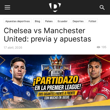
Apuestas deportivas
Blog
Países
Ecuador
Deportes
Fútbol
Chelsea vs Manchester
United: previa y apuestas
195
17 abril, 2026