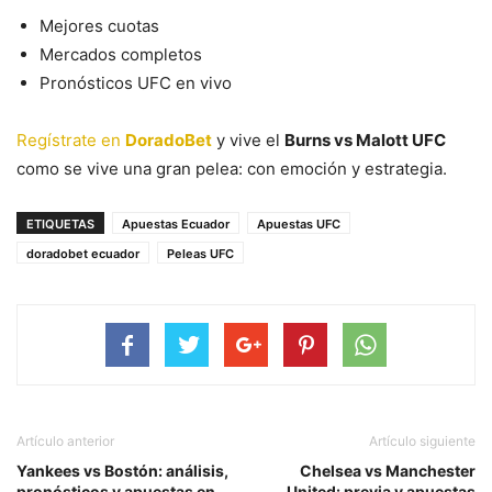
Mejores cuotas
Mercados completos
Pronósticos UFC en vivo
Regístrate en
DoradoBet
y vive el
Burns vs Malott UFC
como se vive una gran pelea: con emoción y estrategia.
ETIQUETAS
Apuestas Ecuador
Apuestas UFC
doradobet ecuador
Peleas UFC
Artículo anterior
Artículo siguiente
Yankees vs Bostón: análisis,
Chelsea vs Manchester
pronósticos y apuestas en
United: previa y apuestas