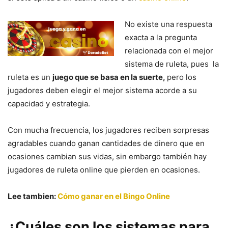
No existe una respuesta
exacta a la pregunta
relacionada con el mejor
sistema de ruleta, pues la
ruleta es un
juego que se basa en la suerte,
pero los
jugadores deben elegir el mejor sistema acorde a su
capacidad y estrategia.
Con mucha frecuencia, los jugadores reciben sorpresas
agradables cuando ganan cantidades de dinero que en
ocasiones cambian sus vidas, sin embargo también hay
jugadores de ruleta online que pierden en ocasiones.
Lee tambien:
Cómo ganar en el Bingo Online
¿Cuáles son los sistemas para