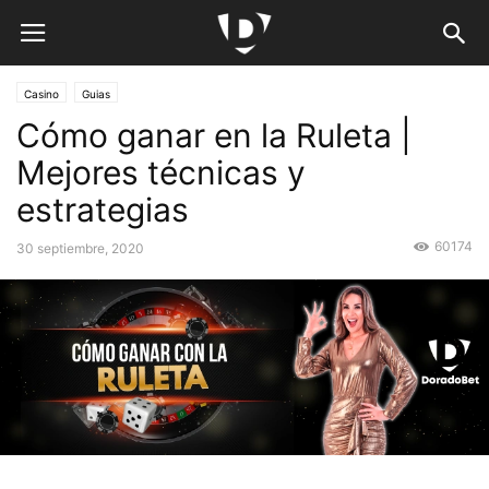
Casino
Guias
Cómo ganar en la Ruleta |
Mejores técnicas y
estrategias
60174
30 septiembre, 2020