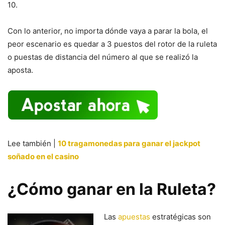
10.
Con lo anterior, no importa dónde vaya a parar la bola, el
peor escenario es quedar a 3 puestos del rotor de la ruleta
o puestas de distancia del número al que se realizó la
aposta.
Lee también |
10 tragamonedas para ganar el jackpot
soñado en el casino
¿Cómo ganar en la Ruleta?
Las
apuestas
estratégicas son