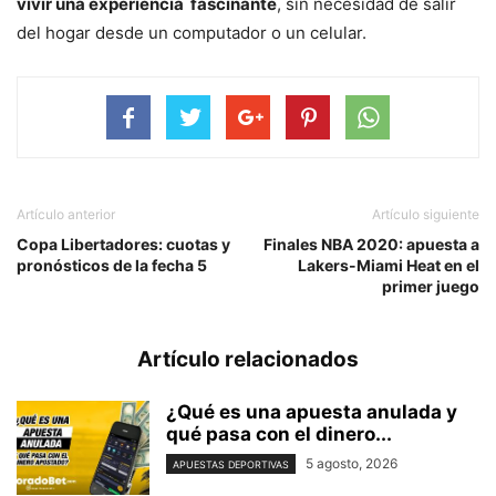
vivir una experiencia fascinante
, sin necesidad de salir
del hogar desde un computador o un celular.
Artículo anterior
Artículo siguiente
Copa Libertadores: cuotas y
Finales NBA 2020: apuesta a
pronósticos de la fecha 5
Lakers-Miami Heat en el
primer juego
Artículo relacionados
¿Qué es una apuesta anulada y
qué pasa con el dinero...
5 agosto, 2026
APUESTAS DEPORTIVAS