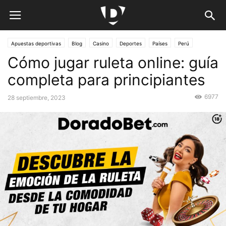
Apuestas deportivas
Blog
Casino
Deportes
Países
Perú
Cómo jugar ruleta online: guía
completa para principiantes
6977
28 septiembre, 2023