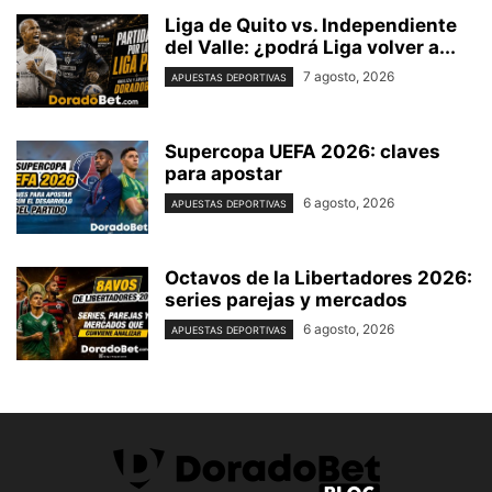
Liga de Quito vs. Independiente
del Valle: ¿podrá Liga volver a...
7 agosto, 2026
APUESTAS DEPORTIVAS
Supercopa UEFA 2026: claves
para apostar
6 agosto, 2026
APUESTAS DEPORTIVAS
Octavos de la Libertadores 2026:
series parejas y mercados
6 agosto, 2026
APUESTAS DEPORTIVAS