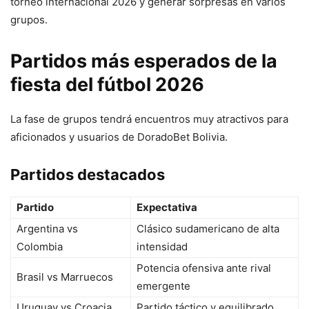
torneo internacional 2026 y generar sorpresas en varios
grupos.
Partidos más esperados de la
fiesta del fútbol 2026
La fase de grupos tendrá encuentros muy atractivos para
aficionados y usuarios de DoradoBet Bolivia.
Partidos destacados
Partido
Expectativa
Argentina vs
Clásico sudamericano de alta
Colombia
intensidad
Potencia ofensiva ante rival
Brasil vs Marruecos
emergente
Uruguay vs Croacia
Partido táctico y equilibrado