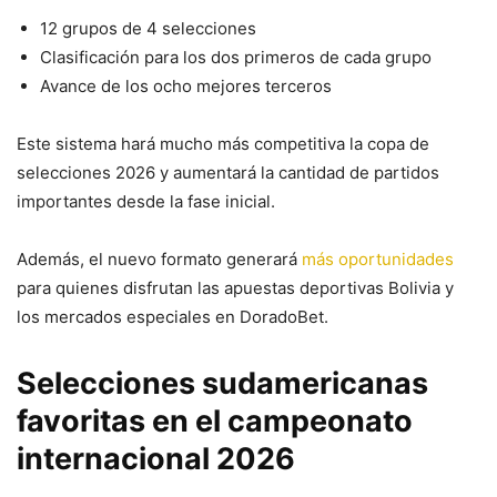
12 grupos de 4 selecciones
Clasificación para los dos primeros de cada grupo
Avance de los ocho mejores terceros
Este sistema hará mucho más competitiva la copa de
selecciones 2026 y aumentará la cantidad de partidos
importantes desde la fase inicial.
Además, el nuevo formato generará
más oportunidades
para quienes disfrutan las apuestas deportivas Bolivia y
los mercados especiales en DoradoBet.
Selecciones sudamericanas
favoritas en el campeonato
internacional 2026