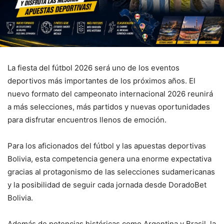
La fiesta del fútbol 2026 será uno de los eventos
deportivos más importantes de los próximos años. El
nuevo formato del campeonato internacional 2026 reunirá
a más selecciones, más partidos y nuevas oportunidades
para disfrutar encuentros llenos de emoción.
Para los aficionados del fútbol y las apuestas deportivas
Bolivia, esta competencia genera una enorme expectativa
gracias al protagonismo de las selecciones sudamericanas
y la posibilidad de seguir cada jornada desde DoradoBet
Bolivia.
Además de potencias históricas como Argentina y Brasil, la