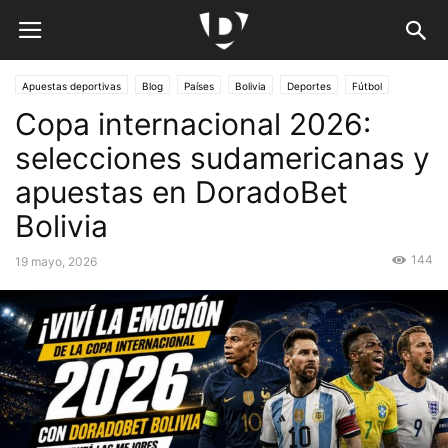
Apuestas deportivas
Blog
Países
Bolivia
Deportes
Fútbol
Copa internacional 2026:
Fútbol Internacional
Preguntas frecuentes
Pronósticos
selecciones sudamericanas y
apuestas en DoradoBet
Bolivia
144
19 mayo, 2026