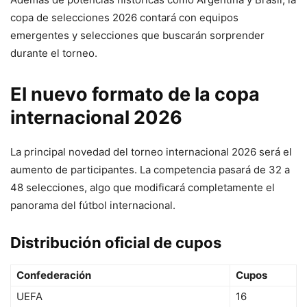
copa de selecciones 2026 contará con equipos
emergentes y selecciones que buscarán sorprender
durante el torneo.
El nuevo formato de la copa
internacional 2026
La principal novedad del torneo internacional 2026 será el
aumento de participantes. La competencia pasará de 32 a
48 selecciones, algo que modificará completamente el
panorama del fútbol internacional.
Distribución oficial de cupos
Confederación
Cupos
UEFA
16