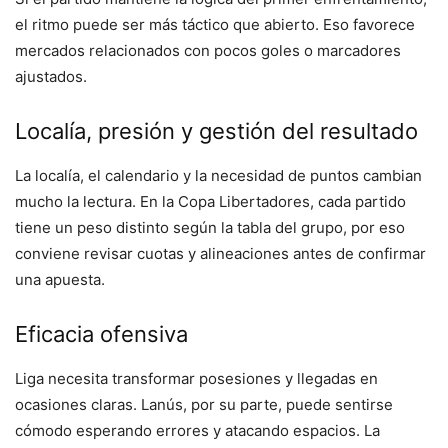
el ritmo puede ser más táctico que abierto. Eso favorece
mercados relacionados con pocos goles o marcadores
ajustados.
Localía, presión y gestión del resultado
La localía, el calendario y la necesidad de puntos cambian
mucho la lectura. En la Copa Libertadores, cada partido
tiene un peso distinto según la tabla del grupo, por eso
conviene revisar cuotas y alineaciones antes de confirmar
una apuesta.
Eficacia ofensiva
Liga necesita transformar posesiones y llegadas en
ocasiones claras. Lanús, por su parte, puede sentirse
cómodo esperando errores y atacando espacios. La