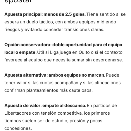
Apuesta principal: menos de 2.5 goles.
Tiene sentido si se
espera un duelo táctico, con ambos equipos midiendo
riesgos y evitando conceder transiciones claras.
Opción conservadora: doble oportunidad para el equipo
local o empate.
Útil si Liga juega en Quito o si el contexto
favorece al equipo que necesita sumar sin desordenarse.
Apuesta alternativa: ambos equipos no marcan.
Puede
tener valor si las cuotas acompañan y si las alineaciones
confirman planteamientos más cautelosos.
Apuesta de valor: empate al descanso.
En partidos de
Libertadores con tensión competitiva, los primeros
tiempos suelen ser de estudio, presión y pocas
concesiones.