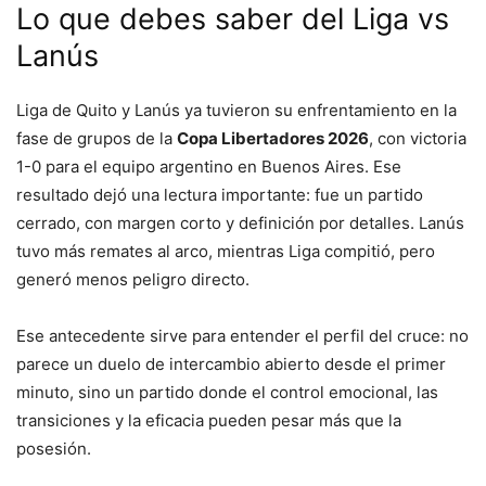
Lo que debes saber del Liga vs
Lanús
Liga de Quito y Lanús ya tuvieron su enfrentamiento en la
fase de grupos de la
Copa Libertadores 2026
, con victoria
1-0 para el equipo argentino en Buenos Aires. Ese
resultado dejó una lectura importante: fue un partido
cerrado, con margen corto y definición por detalles. Lanús
tuvo más remates al arco, mientras Liga compitió, pero
generó menos peligro directo.
Ese antecedente sirve para entender el perfil del cruce: no
parece un duelo de intercambio abierto desde el primer
minuto, sino un partido donde el control emocional, las
transiciones y la eficacia pueden pesar más que la
posesión.