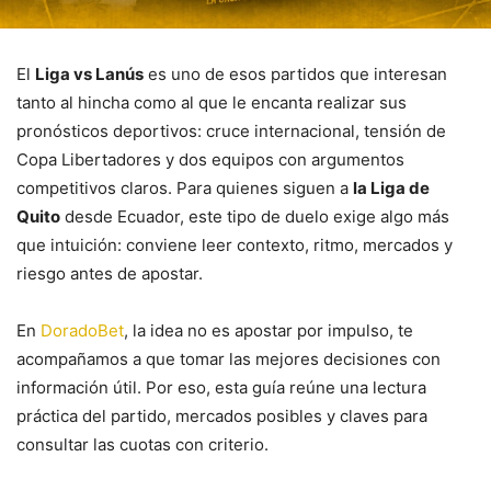
El
Liga vs Lanús
es uno de esos partidos que interesan
tanto al hincha como al que le encanta realizar sus
pronósticos deportivos: cruce internacional, tensión de
Copa Libertadores y dos equipos con argumentos
competitivos claros. Para quienes siguen a
la Liga de
Quito
desde Ecuador, este tipo de duelo exige algo más
que intuición: conviene leer contexto, ritmo, mercados y
riesgo antes de apostar.
En
DoradoBet
, la idea no es apostar por impulso, te
acompañamos a que tomar las mejores decisiones con
información útil. Por eso, esta guía reúne una lectura
práctica del partido, mercados posibles y claves para
consultar las cuotas con criterio.