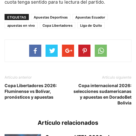
cuota tenga sentido para tu lectura del partido.
ETIQUETAS
Apuestas Deportivas
Apuestas Ecuador
apuestas en vivo
Copa Libertadores
Liga de Quito
Artículo anterior
Artículo siguiente
Copa Libertadores 2026:
Copa internacional 2026:
Fluminense vs Bolívar,
selecciones sudamericanas
pronósticos y apuestas
y apuestas en DoradoBet
Bolivia
Artículo relacionados