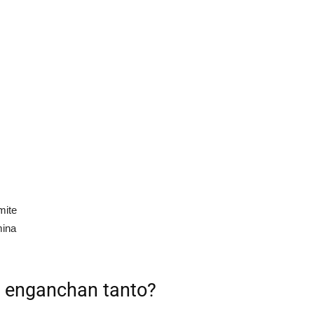
mite
mina
s enganchan tanto?