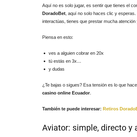
Aquí no es solo jugar, es sentir que tienes el co
DoradoBet
, aquí no solo haces clic y esperas
interactúas, tienes que prestar mucha atención
Piensa en esto:
ves a alguien cobrar en 20x
tú estás en 3x…
y dudas
¿Te bajas o sigues? Esa tensión es lo que hac
casino online Ecuador
.
También te puede interesar:
Retiros DoradoBe
Aviator: simple, directo y 