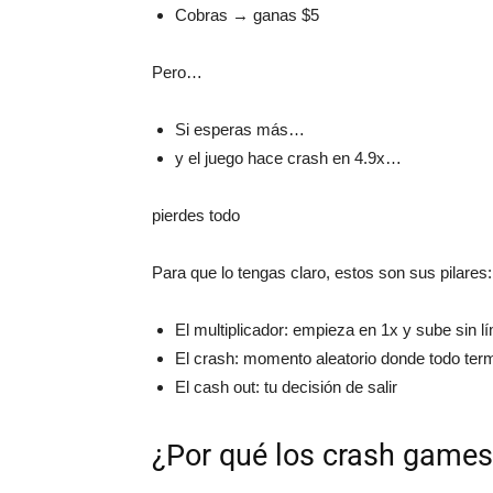
Cobras → ganas $5
Pero…
Si esperas más…
y el juego hace crash en 4.9x…
pierdes todo
Para que lo tengas claro, estos son sus pilares:
El multiplicador: empieza en 1x y sube sin lí
El crash: momento aleatorio donde todo ter
El cash out: tu decisión de salir
¿Por qué los crash game