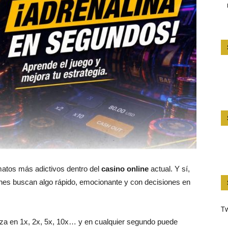
rmatos más adictivos dentro del
casino online
actual. Y sí,
enes buscan algo rápido, emocionante y con decisiones en
T
za en 1x, 2x, 5x, 10x… y en cualquier segundo puede