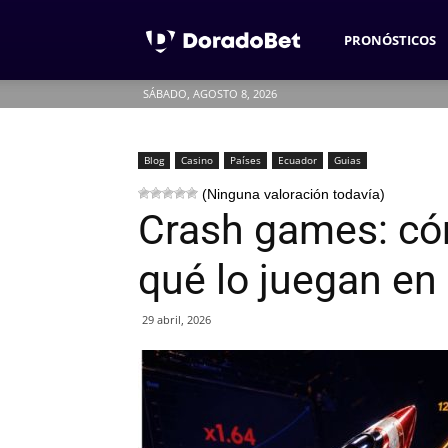
Doradobet
PRONÓSTICOS
SÁBADO, AGOSTO 8, 2026
Blog
Casino
Países
Ecuador
Guias
(Ninguna valoración todavía)
Crash games: có
qué lo juegan en
29 abril, 2026