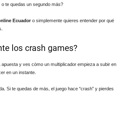
es o te quedas un segundo más?
online Ecuador
o simplemente quieres entender por qué
s.
te los crash games?
 apuesta y ves cómo un multiplicador empieza a subir en
er en un instante.
da. Si te quedas de más, el juego hace “crash” y pierdes